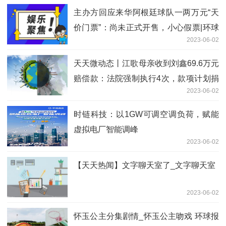
主办方回应来华阿根廷球队一两万元“天
价门票”：尚未正式开售，小心假票|环球
2023-06-02
报道
天天微动态丨江歌母亲收到刘鑫69.6万元
赔偿款：法院强制执行4次，款项计划捐
2023-06-02
给学生
时链科技：以1GW可调空调负荷，赋能
虚拟电厂智能调峰
2023-06-02
【天天热闻】文字聊天室了_文字聊天室
2023-06-02
怀玉公主分集剧情_怀玉公主吻戏 环球报