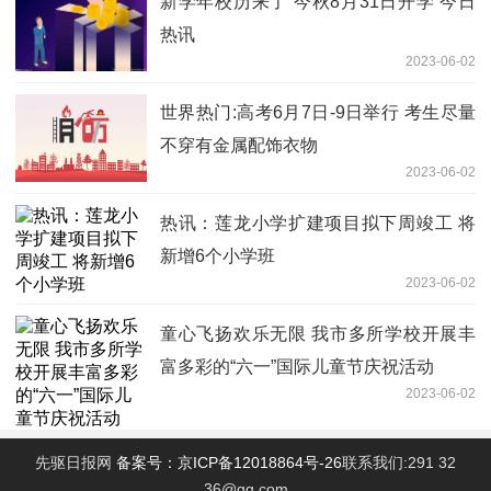
新学年校历来了 今秋8月31日开学 今日
热讯
2023-06-02
世界热门:高考6月7日-9日举行 考生尽量
不穿有金属配饰衣物
2023-06-02
热讯：莲龙小学扩建项目拟下周竣工 将
新增6个小学班
2023-06-02
童心飞扬欢乐无限 我市多所学校开展丰
富多彩的“六一”国际儿童节庆祝活动
2023-06-02
先驱日报网
备案号：京ICP备12018864号-26
联系我们:291 32
36@qq.com