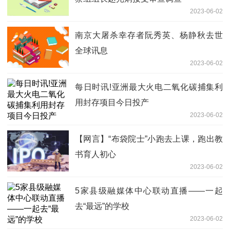
2023-06-02
南京大屠杀幸存者阮秀英、杨静秋去世
全球讯息
2023-06-02
每日时讯!亚洲最大火电二氧化碳捕集利
用封存项目今日投产
2023-06-02
【网言】“布袋院士”小跑去上课，跑出教
书育人初心
2023-06-02
5家县级融媒体中心联动直播——一起
去“最远”的学校
2023-06-02