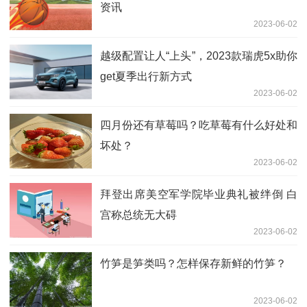
资讯
2023-06-02
越级配置让人“上头”，2023款瑞虎5x助你
get夏季出行新方式
2023-06-02
四月份还有草莓吗？吃草莓有什么好处和
坏处？
2023-06-02
拜登出席美空军学院毕业典礼被绊倒 白
宫称总统无大碍
2023-06-02
竹笋是笋类吗？怎样保存新鲜的竹笋？
2023-06-02