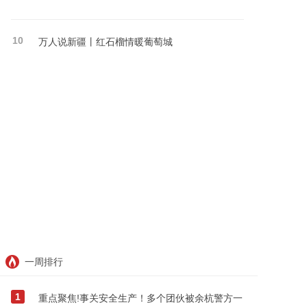
10
万人说新疆丨红石榴情暖葡萄城
一周排行
1
重点聚焦!事关安全生产！多个团伙被余杭警方一