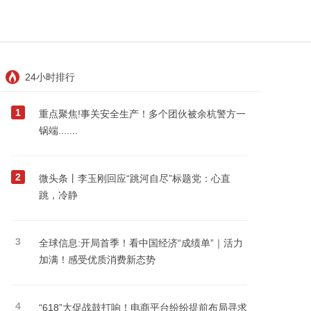
24小时排行
1
重点聚焦!事关安全生产！多个团伙被余杭警方一
锅端.......
2
微头条丨李玉刚回应“跳河自尽”标题党：心直
跳，冷静
3
全球信息:开局首季！看中国经济“成绩单”｜活力
加满！感受优质消费新态势
4
“618”大促战鼓打响！电商平台纷纷提前布局寻求