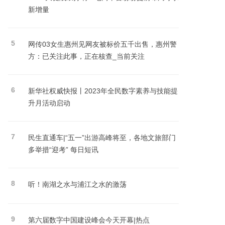
新增量
5
网传03女生惠州见网友被标价五千出售，惠州警
方：已关注此事，正在核查_当前关注
6
新华社权威快报丨2023年全民数字素养与技能提
升月活动启动
7
民生直通车|“五一”出游高峰将至，各地文旅部门
多举措“迎考” 每日短讯
8
听！南湖之水与浦江之水的激荡
9
第六届数字中国建设峰会今天开幕|热点