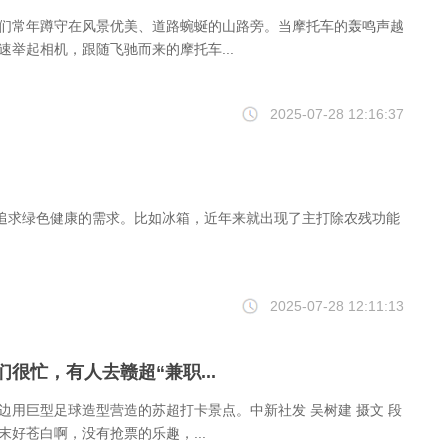
们常年蹲守在风景优美、道路蜿蜒的山路旁。当摩托车的轰鸣声越
速举起相机，跟随飞驰而来的摩托车...
2025-07-28 12:16:37
追求绿色健康的需求。比如冰箱，近年来就出现了主打除农残功能
2025-07-28 12:11:13
很忙，有人去赣超“兼职...
边用巨型足球造型营造的苏超打卡景点。中新社发 吴树建 摄文 段
末好苍白啊，没有抢票的乐趣，...