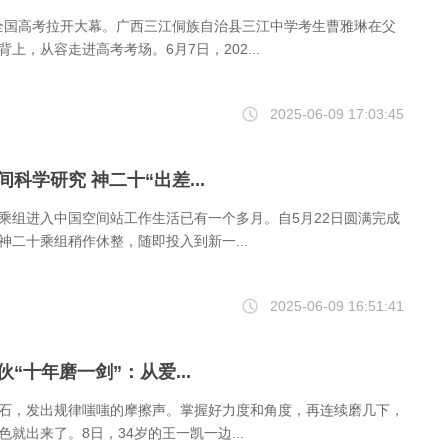
5年全国高考拉开大幕。广西三江侗族自治县三江中学考生曹雅琳在父
上，从容走进高考考场。6月7日，202...
2025-06-09 17:03:45
间科学研究 神二十“出差...
乘组进入中国空间站工作生活已有一个多月。自5月22日圆满完成
神二十乘组稍作休整，随即投入到新一...
2025-06-09 16:51:41
伙“十年磨一剑”：从爱...
石，发出规律嗤嗤的摩擦声。掌握好力度和角度，再连续磨几下，
就出来了。8日，34岁的王一凯一边...