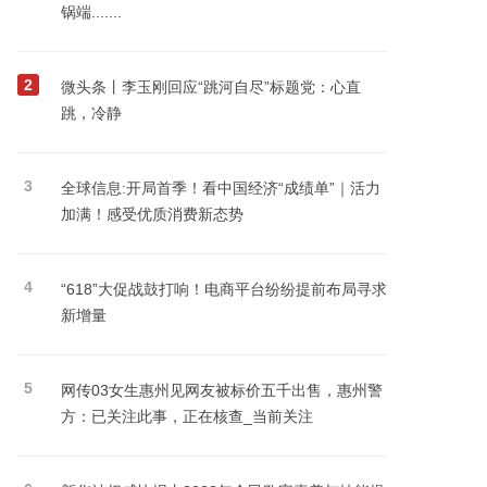
锅端.......
2
微头条丨李玉刚回应“跳河自尽”标题党：心直
跳，冷静
3
全球信息:开局首季！看中国经济“成绩单”｜活力
加满！感受优质消费新态势
4
“618”大促战鼓打响！电商平台纷纷提前布局寻求
新增量
5
网传03女生惠州见网友被标价五千出售，惠州警
方：已关注此事，正在核查_当前关注