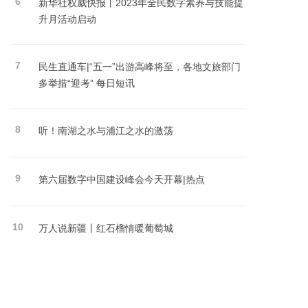
6
新华社权威快报丨2023年全民数字素养与技能提
升月活动启动
7
民生直通车|“五一”出游高峰将至，各地文旅部门
多举措“迎考” 每日短讯
8
听！南湖之水与浦江之水的激荡
9
第六届数字中国建设峰会今天开幕|热点
10
万人说新疆丨红石榴情暖葡萄城