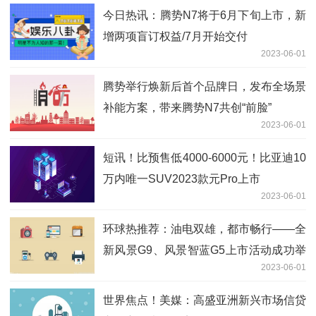
今日热讯：腾势N7将于6月下旬上市，新
增两项盲订权益/7月开始交付
2023-06-01
腾势举行焕新后首个品牌日，发布全场景
补能方案，带来腾势N7共创“前脸”
2023-06-01
短讯！比预售低4000-6000元！比亚迪10
万内唯一SUV2023款元Pro上市
2023-06-01
环球热推荐：油电双雄，都市畅行——全
新风景G9、风景智蓝G5上市活动成功举
2023-06-01
办
世界焦点！美媒：高盛亚洲新兴市场信贷