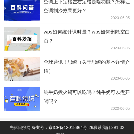
空调上下定格左右定格是啥功能？怎样让
空调制冷效果更好？
2023-06-05
wps如何统计课时量？wps如何删除空白
页？
2023-06-05
全球通讯！思绮（关于思绮的基本详情介
绍）
2023-06-05
纯牛奶煮火锅可以吃吗？纯牛奶可以煮开
喝吗？
2023-06-05
先驱日报网
备案号：京ICP备12018864号-26
联系我们:291 32