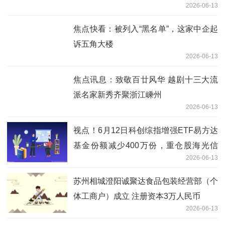
2026-06-13
焦点快看：被列入“黑名单”，这家中企起
诉五角大楼
2026-06-13
焦点讯息：致敬百廿风华 越剧十三大流
派名家新秀齐聚浙江嵊州
2026-06-13
视点！6月12日科创综指增强ETF易方达
基金份额减少400万份，重仓股海光信
2026-06-13
息、寒武纪、中芯国际
苏州相城澄阳诚聚达食品包装经营部（个
体工商户）成立 注册资本3万人民币
2026-06-13