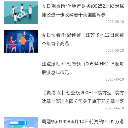
今日观点!华信地产财务(00252.HK)附属
捷径进一步收购若干美国国库券
2026-06-10
今日快看!升温预警！江苏多地12日或迎
今年首个高温
2026-06-10
焦点滚动:中创智领（00564.HK）A股每
股派息1.25元
2026-06-10
【聚看点】创业板200ETF易方达: 易方
达基金管理有限公司关于旗下部分基金落
2026-06-10
实创业板中盘200指数编制方案修订相关
安排的公告
周黑鸭(01458)6月10日耗资约91.05万港