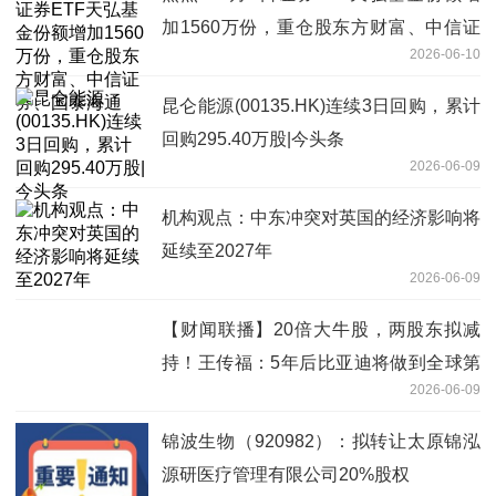
加1560万份，重仓股东方财富、中信证
2026-06-10
券、国泰海通
昆仑能源(00135.HK)连续3日回购，累计
回购295.40万股|今头条
2026-06-09
机构观点：中东冲突对英国的经济影响将
延续至2027年
2026-06-09
【财闻联播】20倍大牛股，两股东拟减
持！王传福：5年后比亚迪将做到全球第
2026-06-09
一
锦波生物（920982）：拟转让太原锦泓
源研医疗管理有限公司20%股权