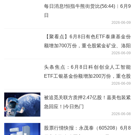
每日消息!恒指牛熊街货比(56:44)︱6月9
日
2026-06-09
【聚看点】6月8日有色ETF泰康基金份
额增加700万份，重仓股紫金矿业、洛阳
2026-06-09
钼业、北方稀土
头条焦点：6月8日科创创业人工智能
ETF工银基金份额增加200万份，重仓股
2026-06-09
新易盛、澜起科技、中际旭创
被追觅关联方质押2.47亿股！嘉美包装紧
急回应！|今日热门
2026-06-08
股票行情快报：永茂泰（605208）6月8