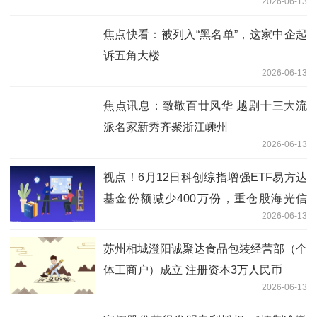
2026-06-13
焦点快看：被列入“黑名单”，这家中企起
诉五角大楼
2026-06-13
焦点讯息：致敬百廿风华 越剧十三大流
派名家新秀齐聚浙江嵊州
2026-06-13
视点！6月12日科创综指增强ETF易方达
基金份额减少400万份，重仓股海光信
2026-06-13
息、寒武纪、中芯国际
苏州相城澄阳诚聚达食品包装经营部（个
体工商户）成立 注册资本3万人民币
2026-06-13