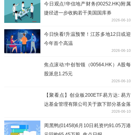
今日观点!华信地产财务(00252.HK)附属
捷径进一步收购若干美国国库券
2026-06-10
今日快看!升温预警！江苏多地12日或迎
今年首个高温
2026-06-10
焦点滚动:中创智领（00564.HK）A股每
股派息1.25元
2026-06-10
【聚看点】创业板200ETF易方达: 易方
达基金管理有限公司关于旗下部分基金落
2026-06-10
实创业板中盘200指数编制方案修订相关
安排的公告
周黑鸭(01458)6月10日耗资约91.05万港
元回购65.45万股_焦点日报