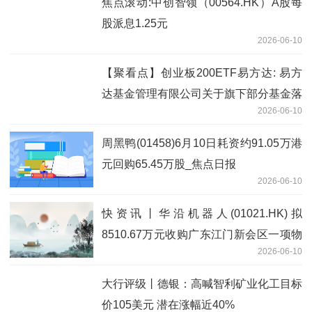
焦点滚动:中创智领（00564.HK）A股每
股派息1.25元
2026-06-10
【聚看点】创业板200ETF易方达: 易方
达基金管理有限公司关于旗下部分基金落
2026-06-10
实创业板中盘200指数编制方案修订相关
安排的公告
周黑鸭(01458)6月10日耗资约91.05万港
元回购65.45万股_焦点日报
2026-06-10
快资讯丨华沿机器人(01021.HK)拟
8510.67万元收购广东江门新会区一项物
2026-06-10
业
大行评级丨德银：高喊智利矿业化工目标
价105美元 潜在涨幅近40%