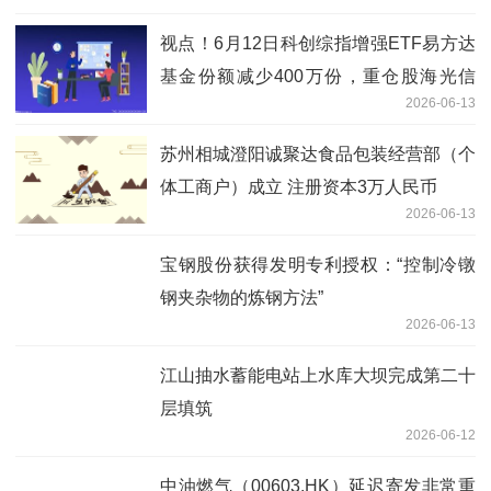
视点！6月12日科创综指增强ETF易方达
基金份额减少400万份，重仓股海光信
2026-06-13
息、寒武纪、中芯国际
苏州相城澄阳诚聚达食品包装经营部（个
体工商户）成立 注册资本3万人民币
2026-06-13
宝钢股份获得发明专利授权：“控制冷镦
钢夹杂物的炼钢方法”
2026-06-13
江山抽水蓄能电站上水库大坝完成第二十
层填筑
2026-06-12
中油燃气（00603.HK）延迟寄发非常重