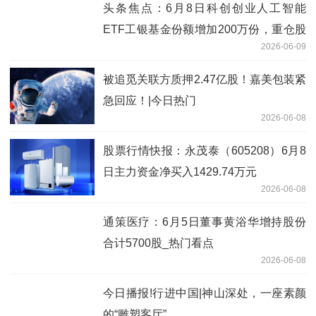
头条焦点：6月8日科创创业人工智能
ETF工银基金份额增加200万份，重仓股
2026-06-09
新易盛、澜起科技、中际旭创
被追觅关联方质押2.47亿股！嘉美包装紧
急回应！|今日热门
2026-06-08
股票行情快报：永茂泰（605208）6月8
日主力资金净买入1429.74万元
2026-06-08
通策医疗：6月5日董事黄浴华增持股份
合计5700股_热门看点
2026-06-08
今日播报!行进中国|神山深处，一座素颜
的“雕塑客厅”‌