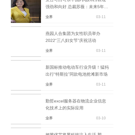
强劲和向好 总裁苏薇：未来5年将
继续加大在华投资
业界
03-11
燕园人合集团为女性职员举办
2022“三八妇女节”庆祝活动
业界
03-11
新国标推动电动车行业升级！猛犸
出行“特斯拉”同款电池抢滩新市场
业界
03-11
勤哲excel服务器在物流企业信息
化技术上的实际应用
业界
03-10
娅茜优艾将黑科技注入生活 塑