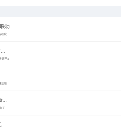
联动
落在杭
..
股票于2
将基准
..
心了
..