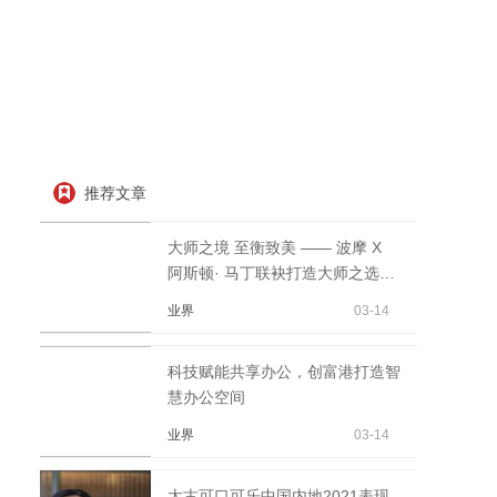
推荐文章
大师之境 至衡致美 —— 波摩 X
阿斯顿· 马丁联袂打造大师之选21
年
业界
03-14
科技赋能共享办公，创富港打造智
慧办公空间
业界
03-14
太古可口可乐中国内地2021表现