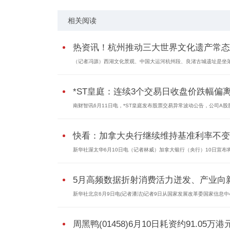
相关阅读
热资讯！杭州推动三大世界文化遗产常态
（记者冯源）西湖文化景观、中国大运河杭州段、良渚古城遗址是坐
*ST皇庭：连续3个交易日收盘价跌幅偏离.
南财智讯6月11日电，*ST皇庭发布股票交易异常波动公告，公司A股
快看：加拿大央行继续维持基准利率不变
新华社渥太华6月10日电（记者林威）加拿大银行（央行）10日宣布
5月高频数据折射消费活力迸发、产业向新.
新华社北京6月9日电(记者潘洁)记者9日从国家发展改革委国家信息中
周黑鸭(01458)6月10日耗资约91.05万港元.