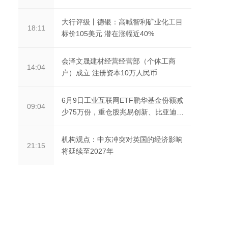
大行评级丨德银：高喊智利矿业化工目
18:11
标价105美元 潜在涨幅近40%
会泽文晟建材经营经营部（个体工商
14:04
户）成立 注册资本10万人民币
6月9日工业互联网ETF鹏华基金份额减
09:04
少75万份，重仓股兆易创新、比亚迪、
宁德时代
机构观点：中东冲突对英国的经济影响
21:15
将延续至2027年