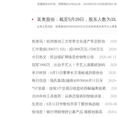
智通财经APP讯，周黑鸭(01458)公布，2026年6月10日耗资约91 
富奥股份：截至5月29日，股东人数为33,
证券之星消息，富奥股份(000030)06月10日在投资者关系平台上答
热资讯！杭州推动三大世界文化遗产常态联动
202
汇中股份(300371.SZ)：拟1800万元-2500万元
2026
今日热文：民达煤矿网络竞价销售公告
2026-06-11
冠军1000万，出自手艺人！手艺人酒重磅加码
202
禾川科技：6月11日董事长王项彬减持股份合
2026-
每日信息：陆氏集团(越南)(00366)6月11日斥
2026-
*ST皇庭：连续3个交易日收盘价跌幅偏离值累
202
2026年BI工具推荐：从静态报表到智能决策，
202
生意社：6月11日华鲁恒升异丁醛价格趋稳
2026-06
快消息！银行理财增持公募产品 规模创新高
2026-