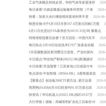
工业气体概念持续走强，华特气体等多股涨停
202
每日速看!大姚县隆盛运输服务经营部（个体
2026-
快看：加拿大央行继续维持基准利率不变
2026-06-
映恩生物-B于6月10日斥资167.4万港元回购1万股
2
6月11日生意社EVA基准价为10133.33元/吨 聚看点
阿维塔暗指赛豆抄袭？官方回应：中国汽车不
202
每日热点:6月10日信息技术ETF广发基金份额
2026
5月高频数据折射消费活力迸发、产业向新向
2026-
今日观点!华信地产财务(00252.HK)附属捷径
2026-
今日快看!升温预警！江苏多地12日或迎今年
2026-
焦点滚动:中创智领（00564.HK）A股每股派息
202
【聚看点】创业板200ETF易方达: 易方达基
2026-0
周黑鸭(01458)6月10日耗资约91.05万港元回
2026-0
快资讯丨华沿机器人(01021.HK)拟8510.67万
2026-
大行评级丨德银：高喊智利矿业化工目标价10
202