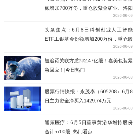
额增加700万份，重仓股紫金矿业、洛阳
2026-06-09
钼业、北方稀土
头条焦点：6月8日科创创业人工智能
ETF工银基金份额增加200万份，重仓股
2026-06-09
新易盛、澜起科技、中际旭创
被追觅关联方质押2.47亿股！嘉美包装紧
急回应！|今日热门
2026-06-08
股票行情快报：永茂泰（605208）6月8
日主力资金净买入1429.74万元
2026-06-08
通策医疗：6月5日董事黄浴华增持股份
合计5700股_热门看点