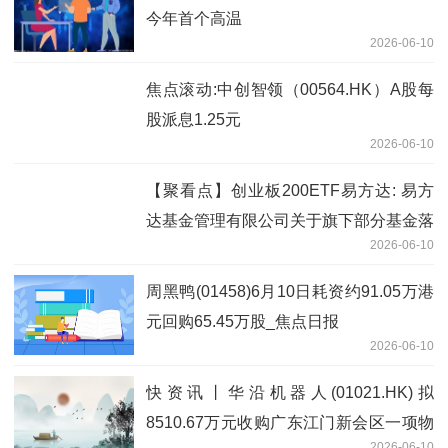
今年首个高温
2026-06-10
焦点滚动:中创智领（00564.HK）A股每
股派息1.25元
2026-06-10
【聚看点】创业板200ETF易方达: 易方
达基金管理有限公司关于旗下部分基金落
2026-06-10
实创业板中盘200指数编制方案修订相关
安排的公告
周黑鸭(01458)6月10日耗资约91.05万港
元回购65.45万股_焦点日报
2026-06-10
快资讯丨华沿机器人(01021.HK)拟
8510.67万元收购广东江门新会区一项物
2026-06-10