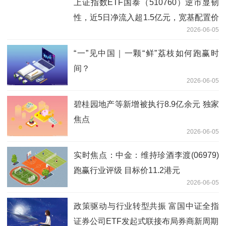
上证指数ETF国泰（510760）逆市显韧
性，近5日净流入超1.5亿元，宽基配置价
2026-06-05
值受关注
“一”见中国｜一颗“鲜”荔枝如何跑赢时
间？
2026-06-05
碧桂园地产等新增被执行8.9亿余元 独家
焦点
2026-06-05
实时焦点：中金：维持珍酒李渡(06979)
跑赢行业评级 目标价11.2港元
2026-06-05
政策驱动与行业转型共振 富国中证全指
证券公司ETF发起式联接布局券商新周期