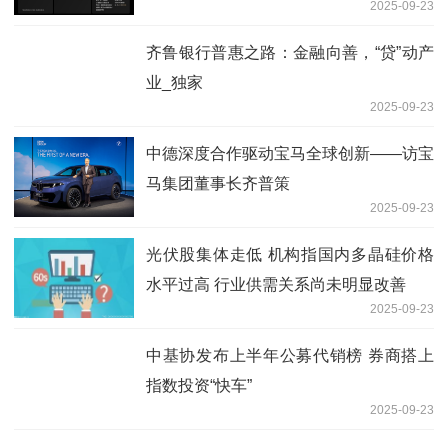
2025-09-23
齐鲁银行普惠之路：金融向善，“贷”动产
业_独家
2025-09-23
中德深度合作驱动宝马全球创新——访宝
马集团董事长齐普策
2025-09-23
光伏股集体走低 机构指国内多晶硅价格
水平过高 行业供需关系尚未明显改善
2025-09-23
中基协发布上半年公募代销榜 券商搭上
指数投资“快车”
2025-09-23