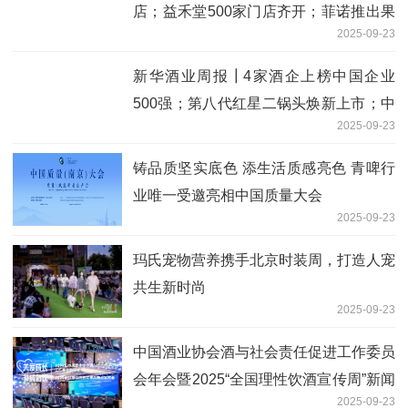
店；益禾堂500家门店齐开；菲诺推出果
2025-09-23
汁系列产品
新华酒业周报┃4家酒企上榜中国企业
500强；第八代红星二锅头焕新上市；中
2025-09-23
国葡萄酒首个AI体验中心对外开放
铸品质坚实底色 添生活质感亮色 青啤行
业唯一受邀亮相中国质量大会
2025-09-23
玛氏宠物营养携手北京时装周，打造人宠
共生新时尚
2025-09-23
中国酒业协会酒与社会责任促进工作委员
会年会暨2025“全国理性饮酒宣传周”新闻
2025-09-23
发布会在京召开