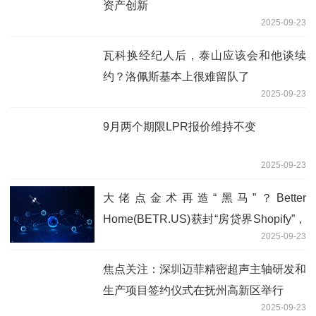
资产创新
2025-09-23
瓦科换经纪人后，泰山应该会和他谈续
约？洛佩斯基本上很难留队了
2025-09-23
9月两个期限LPR报价维持不变
2025-09-23
大佬点金术再造“黑马”？Better
Home(BETR.US)获封“房贷界Shopify”，
2025-09-23
股价单日狂飙47%
焦点关注：深圳迈菲精密超声主轴研发和
生产项目签约仪式在抚州高新区举行
2025-09-23