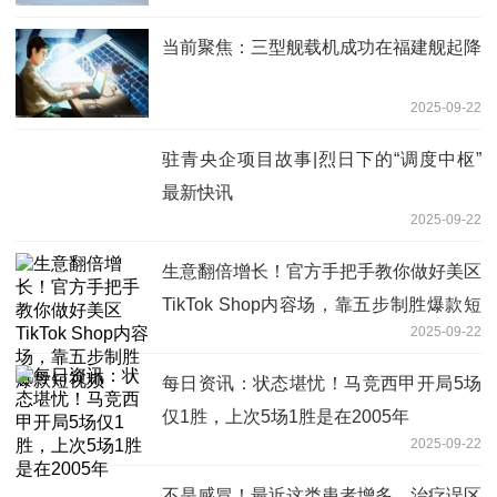
当前聚焦：三型舰载机成功在福建舰起降
2025-09-22
驻青央企项目故事|烈日下的“调度中枢”
最新快讯
2025-09-22
生意翻倍增长！官方手把手教你做好美区
TikTok Shop内容场，靠五步制胜爆款短
2025-09-22
视频
每日资讯：状态堪忧！马竞西甲开局5场
仅1胜，上次5场1胜是在2005年
2025-09-22
不是感冒！最近这类患者增多，治疗误区