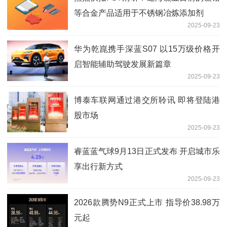
等合金产品适用于不锈钢冶炼添加剂
2025-09-23
华为乾崑携手深蓝S07 以15万级价格开
启智能辅助驾驶发展新篇章
2025-09-23
博泰车联网通过港交所聆讯 即将登陆港
股市场
2025-09-23
睿蓝蓝气球9月13日正式发布 开启城市乐
享出行新方式
2025-09-23
2026款腾势N9正式上市 指导价38.98万
元起