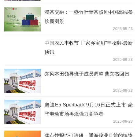
餐茶交融：一盏竹叶青茶照见中国高端餐
饮新图景
2025-09-23
中国农民丰收节丨“家乡宝贝”丰收啦-最新
快讯
2025-09-23
东风本田领导班子成员调整 曹东杰回归
2025-09-23
奥迪E5 Sportback 9月16日正式上市 豪
华电动市场再添强力竞争者
2025-09-23
焦点快报!*ST清研：通海镍业目前的镍铬