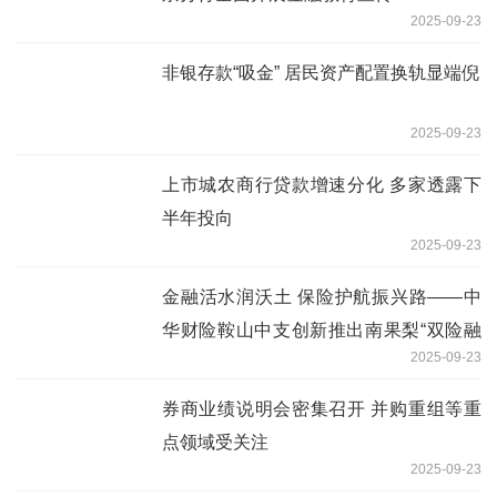
2025-09-23
非银存款“吸金” 居民资产配置换轨显端倪
2025-09-23
上市城农商行贷款增速分化 多家透露下
半年投向
2025-09-23
金融活水润沃土 保险护航振兴路——中
华财险鞍山中支创新推出南果梨“双险融
2025-09-23
合”模式 筑牢乡村振兴风险屏障
券商业绩说明会密集召开 并购重组等重
点领域受关注
2025-09-23