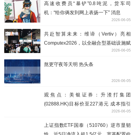
高速收费员“暴铲”0.8吨泥，货车司
机：“给你俩发到网上表扬一下” 消息
2026-06-05
共赴智算未来：维谛（Vertiv）亮相
Computex2026，以全融合型基础设施赋
2026-06-05
能AI时代
熬更守夜等天明 热头条
2026-06-05
观焦点：美银证券：升渣打集团
(02888.HK)目标价至227港元 成本指引
2026-06-05
正面评级“中性”
上证指数ETF国泰（510760）逆市显韧
性，近5日净流入超1.5亿元，宽基配置价