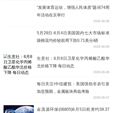
“发展体育运动，增强人民体质”题词74周
年活动在京举行
2026-06-08
5月29日-6月4日美国国内七大市场标准
级棉花均价较前周下跌0.71美分/磅
2026-06-08
生意社：6月8日卫星化学丙烯酸乙酯华
北价格下降 每日动态
2026-06-08
每日关注!中信建投：美国强劲非农引发
加息预期，金属板块再临考验
2026-06-07
金茂源环保(06805)6月5日耗资约39.37