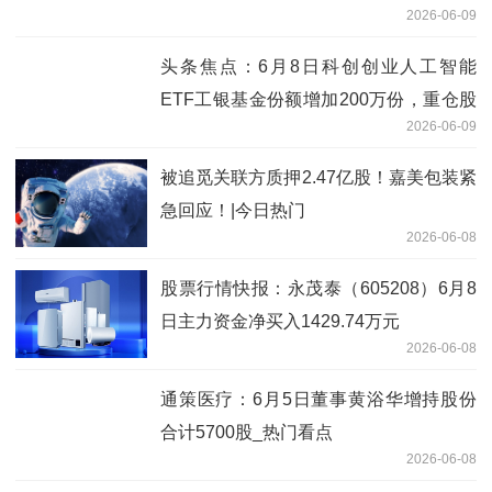
2026-06-09
钼业、北方稀土
头条焦点：6月8日科创创业人工智能
ETF工银基金份额增加200万份，重仓股
2026-06-09
新易盛、澜起科技、中际旭创
被追觅关联方质押2.47亿股！嘉美包装紧
急回应！|今日热门
2026-06-08
股票行情快报：永茂泰（605208）6月8
日主力资金净买入1429.74万元
2026-06-08
通策医疗：6月5日董事黄浴华增持股份
合计5700股_热门看点
2026-06-08