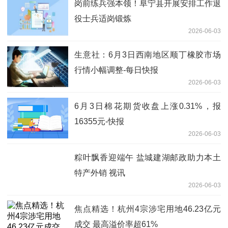
岗前练兵强本领！阜宁县开展安排工作退
役士兵适岗锻炼
2026-06-03
生意社：6月3日西南地区顺丁橡胶市场
行情小幅调整-每日快报
2026-06-03
6月3日棉花期货收盘上涨0.31%，报
16355元-快报
2026-06-03
粽叶飘香迎端午 盐城建湖邮政助力本土
特产外销 视讯
2026-06-03
焦点精选！杭州4宗涉宅用地46.23亿元
成交 最高溢价率超61%