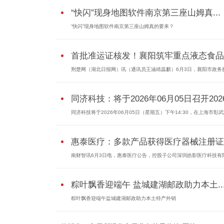
“快闪”现身地图软件南京第三座山姆真...
“快闪”现身地图软件南京第三座山姆真的要来？
首批准运证核发！襄阳筑牢重点液态食品..
荆楚网（湖北日报网）讯（通讯员王涵靖蕊麒）6月3日，襄阳市政务
同济科技：将于2026年06月05日召开2026.
同济科技将于2026年06月05日（星期五）下午14:30，在上海市彰武
惠泰医疗：多款产品获得医疗器械注册证
南财智讯6月3日电，惠泰医疗公告，控股子公司深圳皓影医疗科技有
粽叶飘香迎端午 盐城建湖邮政助力本土..
粽叶飘香迎端午盐城建湖邮政助力本土特产外销