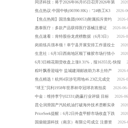
同济科技：将于2026年06月05日召开2026年第
202
焦点热议:中国中铁(00390.HK)：“24铁工K3
2026-0
【焦点热闻】国浩集团(00053)附属拟斥资约
2026-
惠泰医疗：多款产品获得医疗器械注册证
2026-06-
焦点速看：肯特股份龙虎榜数据（6月3日）
2026-0
岗前练兵强本领！阜宁县开展安排工作退役士
202
生意社：6月3日西南地区顺丁橡胶市场行情小
202
6月3日棉花期货收盘上涨0.31%，报16355元-快报
粽叶飘香迎端午 盐城建湖邮政助力本土特产
2026-
焦点精选！杭州4宗涉宅用地46.23亿元成交
2026-
“球王”贝利1958年世界杯夺冠球衣将拍卖
2026-06
中金：维持李宁(02331)跑赢行业评级 目标
2026-06
昆仑润滑国产汽轮机油打破海外技术垄断实录
202
PriceSeek提醒：6月2日外盘甲醇市场收盘下跌
202
国燊能源科技（南京）有限公司成立 注册资
2026-