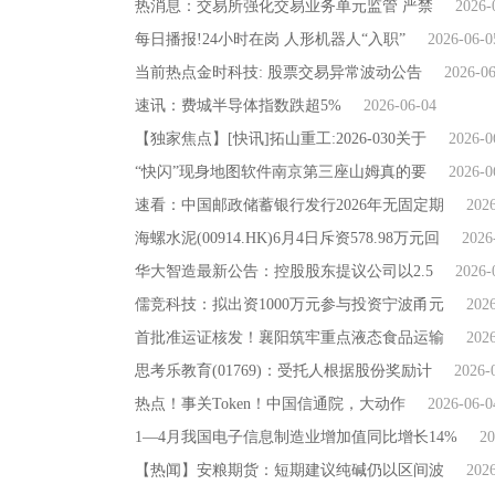
热消息：交易所强化交易业务单元监管 严禁
2026-
每日播报!24小时在岗 人形机器人“入职”
2026-06-0
当前热点金时科技: 股票交易异常波动公告
2026-0
速讯：费城半导体指数跌超5%
2026-06-04
【独家焦点】[快讯]拓山重工:2026-030关于
2026-0
“快闪”现身地图软件南京第三座山姆真的要
2026-0
速看：中国邮政储蓄银行发行2026年无固定期
202
海螺水泥(00914.HK)6月4日斥资578.98万元回
2026
华大智造最新公告：控股股东提议公司以2.5
2026-
儒竞科技：拟出资1000万元参与投资宁波甬元
202
首批准运证核发！襄阳筑牢重点液态食品运输
202
思考乐教育(01769)：受托人根据股份奖励计
2026-
热点！事关Token！中国信通院，大动作
2026-06-0
1—4月我国电子信息制造业增加值同比增长14%
20
【热闻】安粮期货：短期建议纯碱仍以区间波
202