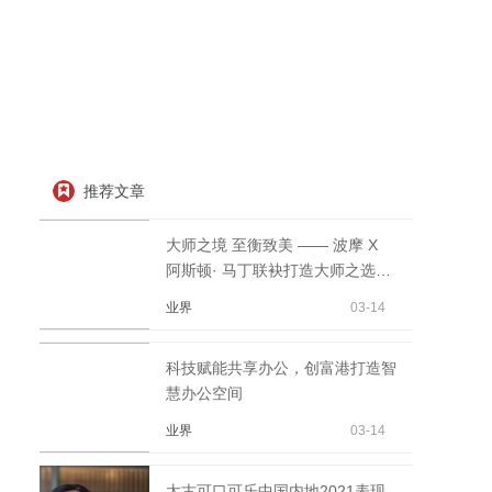
推荐文章
大师之境 至衡致美 —— 波摩 X
阿斯顿· 马丁联袂打造大师之选21
年
业界
03-14
科技赋能共享办公，创富港打造智
慧办公空间
业界
03-14
太古可口可乐中国内地2021表现