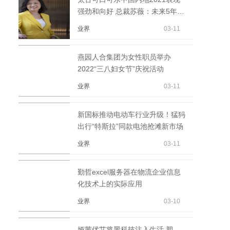
强劲和向好 总裁苏薇：未来5年将
继续加大在华投资
业界
03-11
燕园人合集团为女性职员举办
2022“三八妇女节”庆祝活动
业界
03-11
新国标推动电动车行业升级！猛犸
出行“特斯拉”同款电池抢滩新市场
业界
03-11
勤哲excel服务器在物流企业信息
化技术上的实际应用
业界
03-10
娅茜优艾将黑科技注入生活 塑