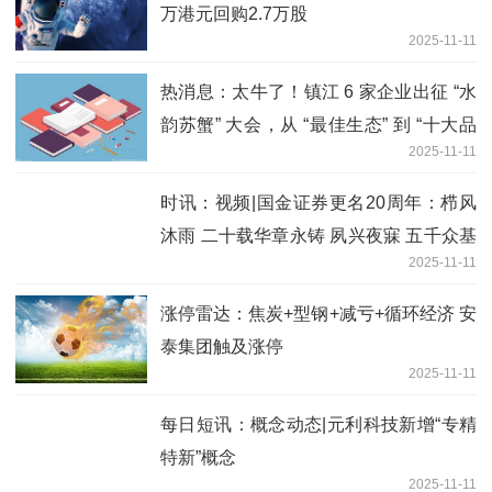
万港元回购2.7万股
2025-11-11
热消息：太牛了！镇江 6 家企业出征 “水
韵苏蟹” 大会，从 “最佳生态” 到 “十大品
2025-11-11
牌” 奖拿到手软
时讯：视频|国金证券更名20周年：栉风
沐雨 二十载华章永铸 夙兴夜寐 五千众基
2025-11-11
业常新
涨停雷达：焦炭+型钢+减亏+循环经济 安
泰集团触及涨停
2025-11-11
每日短讯：概念动态|元利科技新增“专精
特新”概念
2025-11-11