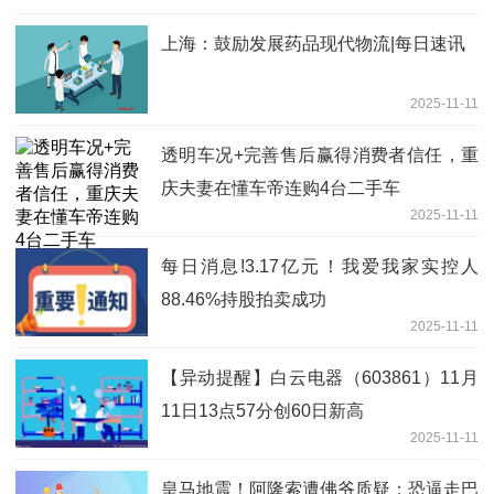
上海：鼓励发展药品现代物流|每日速讯
2025-11-11
透明车况+完善售后赢得消费者信任，重
庆夫妻在懂车帝连购4台二手车
2025-11-11
每日消息!3.17亿元！我爱我家实控人
88.46%持股拍卖成功
2025-11-11
【异动提醒】白云电器（603861）11月
11日13点57分创60日新高
2025-11-11
皇马地震！阿隆索遭佛爷质疑：恐逼走巴