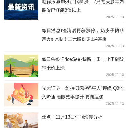
电解液添加剂价格暴涨，2只龙头股年内
股价已狂飙3倍以上
2025-11-13
每日消息!澄清后再获涨停，奶皮子糖葫
芦火到A股！三元股份走出4连板
2025-11-13
每日头条!PriceSeek提醒：田丰化工硝酸
钾报价上涨
2025-11-13
光大证券：维持贝壳-W“买入”评级 Q3收
入降速 着眼效率提升 要闻速递
2025-11-13
焦点！11月13日午间涨停分析