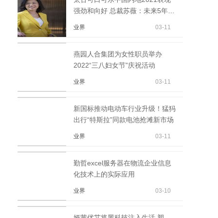
强劲和向好 总裁苏薇：未来5年将
继续加大在华投资
业界
03-11
燕园人合集团为女性职员举办
2022“三八妇女节”庆祝活动
业界
03-11
新国标推动电动车行业升级！猛犸
出行“特斯拉”同款电池抢滩新市场
业界
03-11
勤哲excel服务器在物流企业信息
化技术上的实际应用
业界
03-10
娅茜优艾将黑科技注入生活 塑