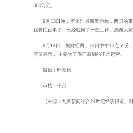
300万元。
9月13日晚，罗永浩最新发声称，西贝的
我要忙正事了，已经耽误了一些工作。感谢大家
9月14日，据财经网，14日中午12点5
店员表示， 主要为了保证后厨的正常运营。
编辑：叶知秋
审核：十月
【来源：九派新闻综合21世纪经济报道、
关键词：
罗永浩
一线
直播
真相
贾国龙
截