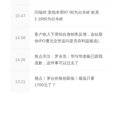
闫瑞祥:美指本周97.90为分水岭 欧美
15:47
1.1680为分水岭
客户收入下滑却自身销售反增，金钛股
14:58
份IPO遭北交所追问是否存利益输送|视
焦点讯
焦点关注：罗永浩：华与华老板已跟我
14:26
道歉，这件事可以过去了
视点！茅台价格创新低！最低只要
13:21
1700元了？