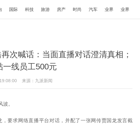
内
国际
科技
旅游
房产
时尚
汽车
业界
业界
浩再次喊话：当面直播对话澄清真相；
一线员工500元
 19:08:00
来源：九派新闻
风波。
国龙，要求网络直播平台对话，并配了一张网传贾国龙发言截