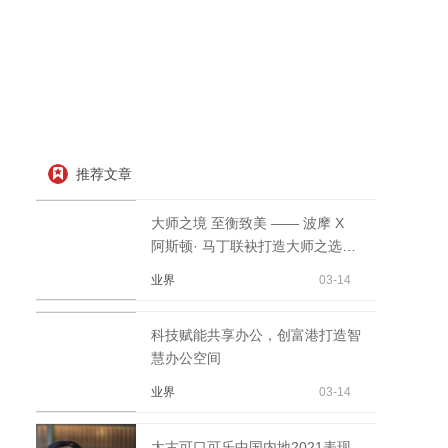
推荐文章
大师之境 至衡致美 —— 波摩 X
阿斯顿· 马丁联袂打造大师之选21
年
业界
03-14
科技赋能共享办公，创富港打造智
慧办公空间
业界
03-14
太古可口可乐中国内地2021表现