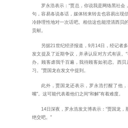
罗永浩表示：“贾总，你说我是网络黑社会
句，容易各说各话，媒体转来转去也容易出现
冷静理性地对一次话吧。相信这也能澄清西贝
贡献。
另据21世纪经济报道，9月14日，经记者
发文提及了近期争议，并承认应对方式有误。
办。顾客虐我千百遍，我待顾客如初恋。西贝
习。”贾国龙在发文中提到。
此外，贾国龙还表示，罗永浩打醒了他，
嘴”。这可能代表着他们之间“和解”有着难度。
14日深夜，罗永浩发文博表示：“贾国龙
绝交吧。”