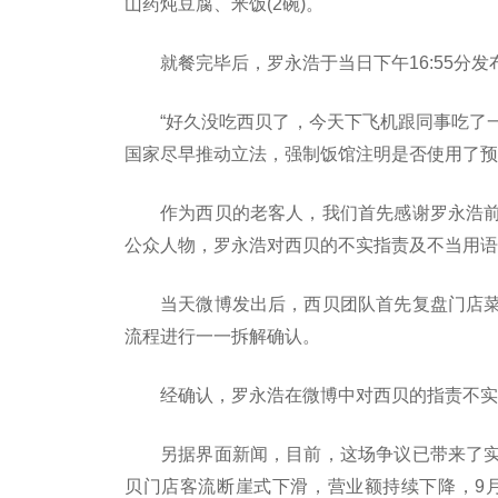
山药炖豆腐、米饭(2碗)。
就餐完毕后，罗永浩于当日下午16:55分
“好久没吃西贝了，今天下飞机跟同事吃了
国家尽早推动立法，强制饭馆注明是否使用了预
作为西贝的老客人，我们首先感谢罗永浩
公众人物，罗永浩对西贝的不实指责及不当用语
当天微博发出后，西贝团队首先复盘门店
流程进行一一拆解确认。
经确认，罗永浩在微博中对西贝的指责不实
另据界面新闻，目前，这场争议已带来了
贝门店客流断崖式下滑，营业额持续下降，9月1