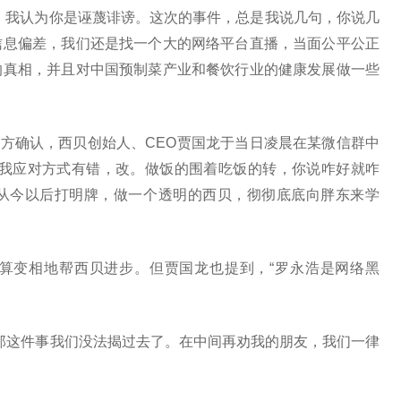
，我认为你是诬蔑诽谤。这次的事件，总是我说几句，你说几
信息偏差，我们还是找一个大的网络平台直播，当面公平公正
的真相，并且对中国预制菜产业和餐饮行业的健康发展做一些
多方确认，西贝创始人、CEO贾国龙于当日凌晨在某微信群中
“我应对方式有错，改。做饭的围着吃饭的转，你说咋好就咋
从今以后打明牌，做一个透明的西贝，彻彻底底向胖东来学
算变相地帮西贝进步。但贾国龙也提到，“罗永浩是网络黑
，那这件事我们没法揭过去了。在中间再劝我的朋友，我们一律