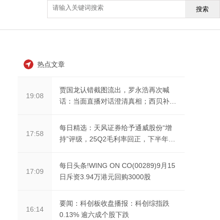
搜索
热点文章
贾国龙认错截图流出，罗永浩再次喊
19:08
话：当面直播对话澄清真相；西贝补贴
一线员工500元
每日精选：天风证券给予通威股份“增
17:58
持”评级，25Q2毛利率回正，下半年盈
利有望持续改善
每日头条!WING ON CO(00289)9月15
17:09
日斥资3.94万港元回购3000股
要闻：科创板收盘播报：科创综指跌
16:14
0.13% 逾六成个股下跌