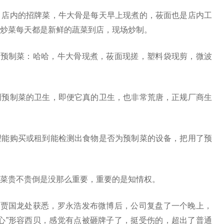
，店内的招牌菜，牛大骨是每天早上现煮的，莜面也是店内工
炒菜每天都是新鲜的蔬菜到店，现场炒制。
贝预制菜：哈哈，牛大骨现煮，莜面现搓，塑料袋现剪，微波
调预制菜的卫生，即便它真的卫生，也非常荒唐，正规厂商生
望能购买或租到能检测出食物是否为预制菜的设备，把用了预
菜贵不贵倒是没那么重要，重要的是知情权。
人贾国龙处获悉，罗永浩发布微博后，公司复盘了一个晚上，
心”形容西贝，感觉有点被砸牌子了，挺受伤的，超出了普通