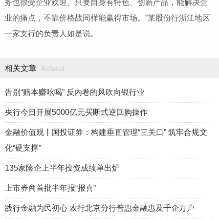
务也很受企业欢迎。只要自身有特色、创新产品，能解决企
业的痛点，不靠价格战同样能赢得市场。”某股份行浙江地区
一家支行的负责人如是说。
Related
相关文章
告别“赔本赚吆喝” 反内卷的风吹向银行业
央行今日开展5000亿元买断式逆回购操作
金融价值观丨国投证券：构建垂直管理“三关口” 筑牢合规文
化“硬支撑”
135家险企上半年投资成绩单出炉
上市券商首批半年报“报喜”
践行金融为民初心 农行北京分行普惠金融惠及千企万户