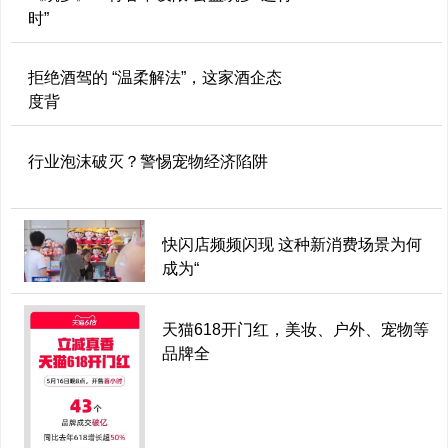
时”
拒绝酒驾的 “温柔解法”，这家酒企态
度背
行业泡沫破灭？警惕宠物经济陷阱
快闪店频频闪现 这种新消费场景为何
成为“
天猫618开门红，美妆、户外、宠物等
品牌全