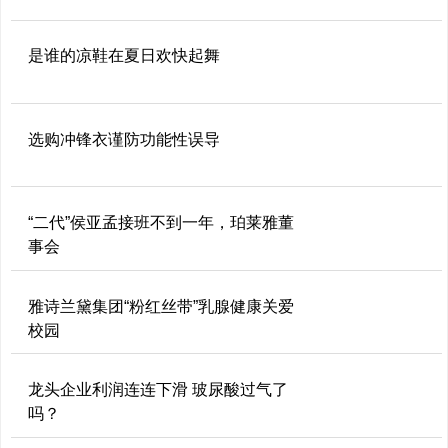
是谁的凉鞋在夏日欢快起舞
选购冲锋衣谨防功能性误导
“二代”侯亚孟接班不到一年，珀莱雅董
事会
雅诗兰黛集团“粉红丝带”乳腺健康关爱
校园
龙头企业利润连连下滑 玻尿酸过气了
吗？