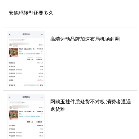
安德玛转型还要多久
高端运动品牌加速布局机场商圈
网购玉挂件质疑货不对板 消费者遭遇
退货难