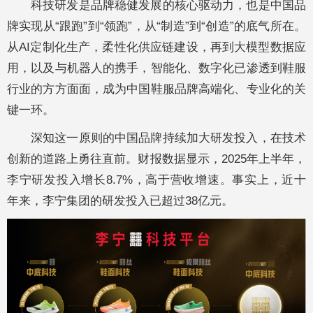
科技研发是品牌稳健发展的核心驱动力，也是中国品
牌实现从“跟跑”到“领跑”，从“制造”到“创造”的底气所在。
从AI定制化生产，柔性化供应链建设，再到大模型数据应
用，以及与机器人的携手，智能化、数字化已渗透到鞋服
行业的方方面面，成为中国鞋服品牌高端化、专业化的关
键一环。
深知这一原则的中国品牌持续加大研发投入，在技术
创新的道路上勇往直前。财报数据显示，2025年上半年，
李宁研发投入增长8.7%，高于营收增速。事实上，近十
年来，李宁集团的研发投入已超过38亿元。