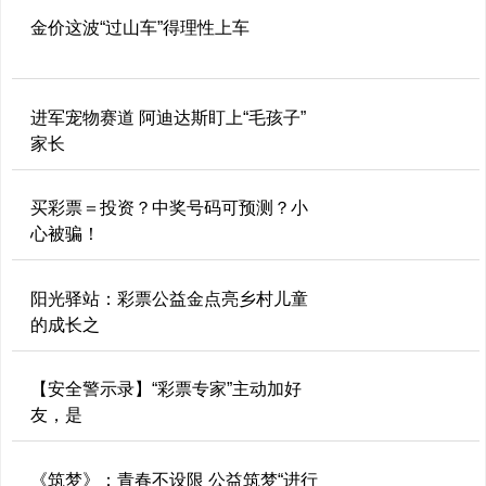
金价这波“过山车”得理性上车
进军宠物赛道 阿迪达斯盯上“毛孩子”
家长
买彩票＝投资？中奖号码可预测？小
心被骗！
阳光驿站：彩票公益金点亮乡村儿童
的成长之
【安全警示录】“彩票专家”主动加好
友，是
《筑梦》：青春不设限 公益筑梦“进行