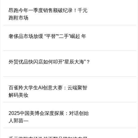
昂跑今年一季度销售额破纪录！千元
跑鞋市场
奢侈品市场放缓 “平替”“二手”崛起 年
外贸优品快闪店如何叩开“星辰大海”？
百雀羚大学生AI创意大赛：云端聚智
解码美妆
2025中国美博会深度探展：对话创始
人郭苗—