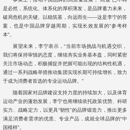
是必然，系统化、体系化的厚积薄发，是品牌蓄力未来，
破局危机的关键。以稳筑基，向远而生——这是李宁的答
案，也是中国品牌穿越周期，实现长效发展的“参考样
本”。
展望未来，李宁表示，“当前市场挑战与机遇交织，
我们将保持审慎的态度，继续夯实业务基本盘，同时紧密
关注市场动态，积极捕捉并把握可能出现的结构性机遇，
通过一系列战略举措推动集团实现长期可持续增长，致力
于成为消费者首选的专业运动品牌。”
随着国家对品牌建设支持力度的持续加大，以及体育
运动产业的蓬勃发展，李宁也将继续依托政策优势、科研
实力、战略定力，以更具“韧性”的品牌锻造力，推出更多
满足消费者需求的优质、专业产品，成就全球品牌的“中
国模样”。