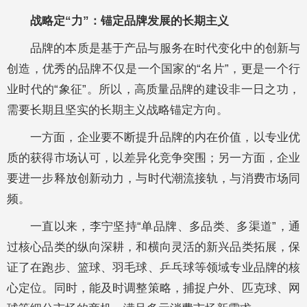
战略定“力”：锚定品牌发展的长期主义
品牌的本质是基于产品与服务在时代变化中的创新与
创造，优秀的品牌不仅是一个国家的“名片”，更是一个行
业时代的“象征”。所以，高质量品牌的建设非一日之功，
需要长期且坚实的长期主义战略锚定方向。
一方面，企业要不断提升品牌的内在价值，以专业优
质的获得市场认可，以差异化竞争突围；另一方面，企业
要进一步释放创新动力，与时代潮流接轨，与消费市场同
频。
一直以来，李宁坚持“单品牌、多品类、多渠道”，通
过核心品类的纵向深耕，和横向灵活的新兴品类拓展，保
证了在跑步、篮球、羽毛球、乒乓球等领域专业品牌的核
心定位。同时，能及时调整策略，捕捉户外、匹克球、网