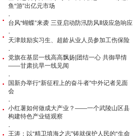
鱼“游”出亿元市场
·
台风“蝴蝶”来袭 三亚启动防汛防风Ⅱ级应急响应
·
天津鼓励实习生、超龄从业人员参加工伤保险
·
党旗在基层一线高高飘扬|团结一心 共御旱情
——甘肃抗旱一线见闻
·
国新办举行“新征程上的奋斗者”中外记者见面
会
·
小红薯如何做成大产业？——一个武陵山区县
构建特色产业链观察
·
王涛：以“精卫填海之志”铸就保护人民的“生命