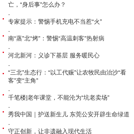
亡，“身后事”怎么办？
·
专家提示：警惕手机充电不当惹“火”
·
南“蒸”北“烤”：警惕“高温刺客”热射病
·
河北新河：义诊下基层 服务暖民心
·
“三北”生态行：“以工代赈”让农牧民由治沙“看
客”变“主角”
·
千笔楼|老年课堂，不能沦为“坑老卖场”
·
秀我中国｜护送新生儿 东莞公安开辟生命绿道
·
守正创新，让非遗融入现代生活