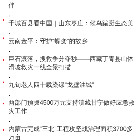
伴
·
千城百县看中国｜山东枣庄：候鸟蹁跹生态美
·
云南金平：守护“蝶变”的故乡
·
巨石滚落，搜救争分夺秒——西藏丁青县山体
滑坡救灾一线全景扫描
·
九旬老人四十载染绿“戈壁油城”
·
两部门预拨4500万元支持滇藏甘宁做好应急救
灾工作
·
内蒙古完成“三北”工程攻坚战治理面积3700多
万亩