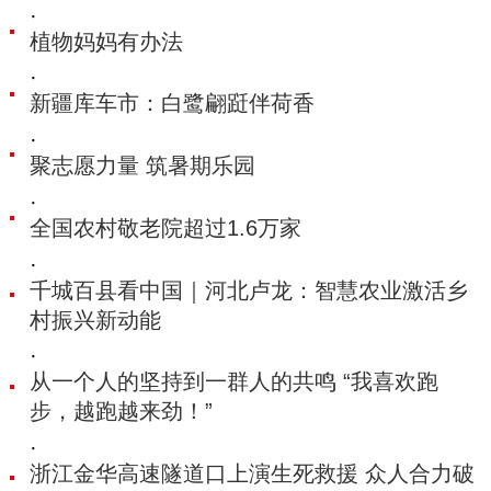
·
植物妈妈有办法
·
新疆库车市：白鹭翩跹伴荷香
·
聚志愿力量 筑暑期乐园
·
全国农村敬老院超过1.6万家
·
千城百县看中国｜河北卢龙：智慧农业激活乡
村振兴新动能
·
从一个人的坚持到一群人的共鸣 “我喜欢跑
步，越跑越来劲！”
·
浙江金华​高速隧道口上演生死救援 众人合力破