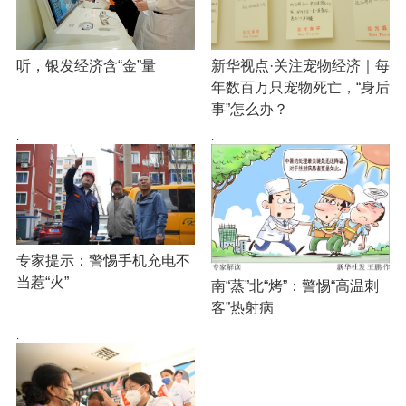
新华视点·关注宠物经济｜每
听，银发经济含“金”量
年数百万只宠物死亡，“身后
事”怎么办？
·
·
专家提示：警惕手机充电不
当惹“火”
南“蒸”北“烤”：警惕“高温刺
客”热射病
·