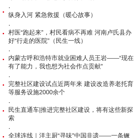
·
纵身入河 紧急救援（暖心故事）
·
村医“跑起来”，村民看病不再难 河南卢氏县办
好“行走的医院”（民生一线）
·
内蒙古呼和浩特市就业困难人员王岩——“现在
有了能力，我也想为社会作点贡献”
·
完整社区建设试点近两年来 建设改造养老托育
等服务设施2000余个
·
民生直通车|推进完整社区建设，将有这些新探
索
·
全球连线｜洋主厨“寻味”中国非遗——一条鳜