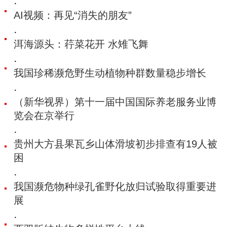
·
AI视频：再见“消失的朋友”
·
洱海源头：荇菜花开 水雉飞舞
·
我国珍稀濒危野生动植物种群数量稳步增长
·
（新华视界）第十一届中国国际养老服务业博
览会在京举行
·
贵州大方县果瓦乡山体滑坡初步排查有19人被
困
·
我国濒危物种绿孔雀野化放归试验取得重要进
展
·