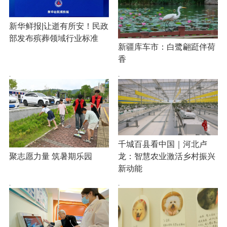
新华鲜报|让逝有所安！民政
部发布殡葬领域行业标准
新疆库车市：白鹭翩跹伴荷
香
·
·
千城百县看中国｜河北卢
龙：智慧农业激活乡村振兴
聚志愿力量 筑暑期乐园
新动能
·
·