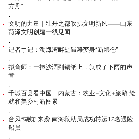
方舟”
·
文明的力量｜牡丹之都吹拂文明新风——山东
菏泽文明创建一线见闻
·
记者手记：渤海湾畔盐碱滩变身“新粮仓”
·
拟音师：一捧沙洒到锡纸上，就成了下雨的声
音
·
千城百县看中国｜内蒙古：农业+文化+旅游 绘
就和美乡村新图景
·
台风“蝴蝶”来袭 南海救助局成功转运12名遇险
船员
·