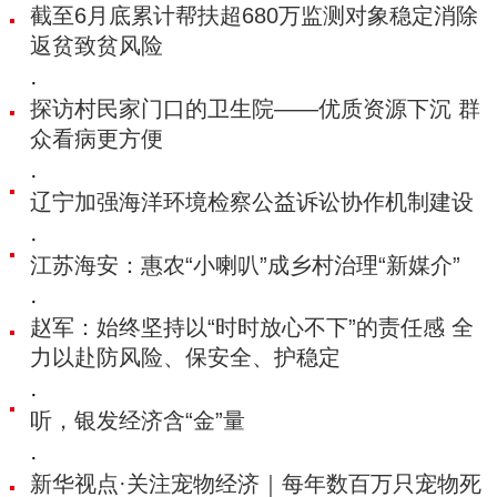
截至6月底累计帮扶超680万监测对象稳定消除
返贫致贫风险
·
探访村民家门口的卫生院——优质资源下沉 群
众看病更方便
·
辽宁加强海洋环境检察公益诉讼协作机制建设
·
江苏海安：惠农“小喇叭”成乡村治理“新媒介”
·
赵军：始终坚持以“时时放心不下”的责任感 全
力以赴防风险、保安全、护稳定
·
听，银发经济含“金”量
·
新华视点·关注宠物经济｜每年数百万只宠物死