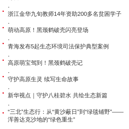
·
浙江金华九旬教师14年资助200多名贫困学子
·
萌动高原！黑颈鹤破壳闪亮登场
·
青海发布5起生态环境司法保护典型案例
·
高原萌宝驾到！黑颈鹤破壳记
·
守护高原生灵 续写生命故事
·
新华视点｜守护八桂碧水 共绘生态新篇
·
“三北”生态行：从“黄沙蔽日”到“绿毯铺野”——
浑善达克沙地的“绿色重生”