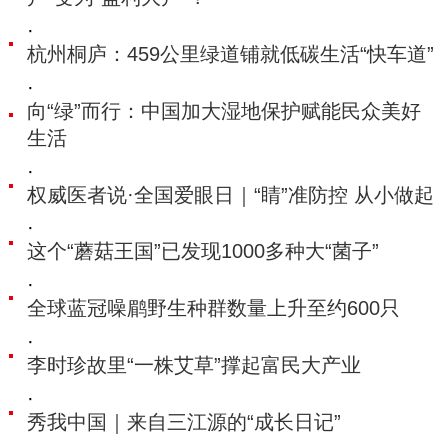
·
杭州桐庐：459公里绿道铺就低碳生活“快车道”
·
向“绿”而行：中国加大湿地保护赋能民众美好
生活
·
权威医者说·全国爱眼日｜“睛”准防控 从小做起
·
这个“蘑菇王国”已发现1000多种大“菌子”
·
全球蓝冠噪鹛野生种群数量上升至约600只
·
李时珍故里“一株艾草”撑起富民大产业
·
秀我中国｜来自三江源的“成长日记”