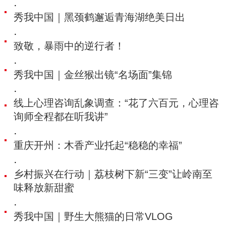
·
秀我中国｜黑颈鹤邂逅青海湖绝美日出
·
致敬，暴雨中的逆行者！
·
秀我中国｜金丝猴出镜“名场面”集锦
·
线上心理咨询乱象调查：“花了六百元，心理咨
询师全程都在听我讲”
·
重庆开州：木香产业托起“稳稳的幸福”
·
乡村振兴在行动｜荔枝树下新“三变”让岭南至
味释放新甜蜜
·
秀我中国｜野生大熊猫的日常VLOG