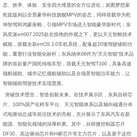
态、效率、体验、安全四大维度的全方位进化；岚图梦想家
乾崑版则以全景豪华科技旗舰MPV的姿态，同样搭载华为乾
坤智驾和鸿蒙座舱，引领MPV市场进入智能豪华新时代；东
风奕派eπ007 2025款在惊艳的外观之下，更以天元智舱技术
赋能，搭载全新eπOS 2.0车机系统，配备超20项驾驶辅助功
能，重塑行业智能化标杆；东风纳米06作为“天元智能”技术品
牌的首款量产国民纯电车型，搭载天元智驾T100，具备高速
领航辅助、城市记忆领航辅助以及全场景智能泊车能力，让
智能辅助驾驶技术实现普惠。
突破技术壁垒，智造创新未来。在技术展示区，东风自研芯
片、100%国产化样车平台、天元智能体系以及轴向磁通分布
式电驱动总成等前沿技术的亮相，充分展示了东风汽车在新
能源、智能化领域的深厚积累。其中，自研微控制器芯片
DF30、高边驱动芯片和H桥芯片等主力芯片，以及基于这些