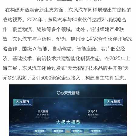
在构建开放融合新生态方面，东风汽车同样展现出前瞻性的
战略视野。2024年，东风汽车与80家伙伴达成21项战略合
作，覆盖物流、钢铁等多个领域。此外，通过组建产业联
盟，东风汽车与中信科、华为、腾讯等 14 家合作伙伴开展战
略合作，围绕 AI智能、自动驾驶、智能座舱、芯片低空经
济、基础技术、前沿技术共建智能化创新生态。在2025年上
海车展，东风汽车还通过发布“天元智能”技术品牌并开源“天
元OS”系统，吸引5000余家企业接入，构建自主软件生态。