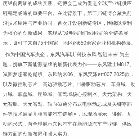
历经前两届的成功实践，链博会已成为促进全球产业链供应
链稳定畅通的重要平台。在此背景下，第三届链博会聚焦前
沿技术应用与产业协同，首次开设创新链专区，围绕以专利
为核心的创新成果，实现从“发明端”到“应用端”的全链条展
示，吸引了来自75个国家、地区的650余家企业和机构参展。
作为中国汽车央企，东风汽车以"科技东风 智链未来"为主
题，携旗下新能源品牌的最新代表力作——东风猛士M817、
岚图梦想家乾崑版、东风纳米06、东风奕派eπ007 2025款，
以及微控制芯片、高边驱动芯片、H桥驱动芯片、车身域、动
力域、底盘域、座舱域、智驾域核心控制器、天元架构、天
元智舱、天元智驾、轴向磁通分布式电驱动总成及关键零部
件等技术展品亮相智能汽车链展区，以现场展示、讲解、互
动的形式，向全球展示东风汽车在新能源汽车产业链、供应
链方面的创新布局和强大实力。