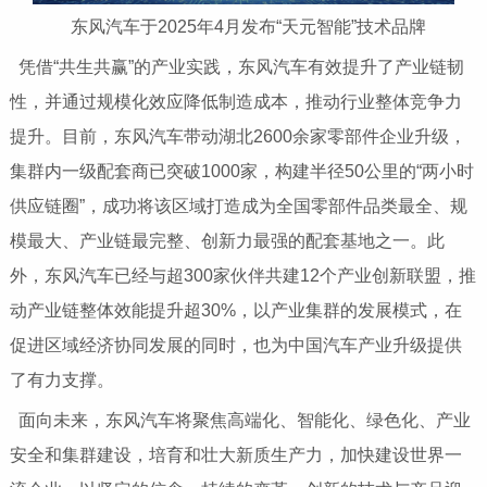
东风汽车于2025年4月发布“天元智能”技术品牌
凭借“共生共赢”的产业实践，东风汽车有效提升了产业链韧
性，并通过规模化效应降低制造成本，推动行业整体竞争力
提升。目前，东风汽车带动湖北2600余家零部件企业升级，
集群内一级配套商已突破1000家，构建半径50公里的“两小时
供应链圈”，成功将该区域打造成为全国零部件品类最全、规
模最大、产业链最完整、创新力最强的配套基地之一。此
外，东风汽车已经与超300家伙伴共建12个产业创新联盟，推
动产业链整体效能提升超30%，以产业集群的发展模式，在
促进区域经济协同发展的同时，也为中国汽车产业升级提供
了有力支撑。
面向未来，东风汽车将聚焦高端化、智能化、绿色化、产业
安全和集群建设，培育和壮大新质生产力，加快建设世界一