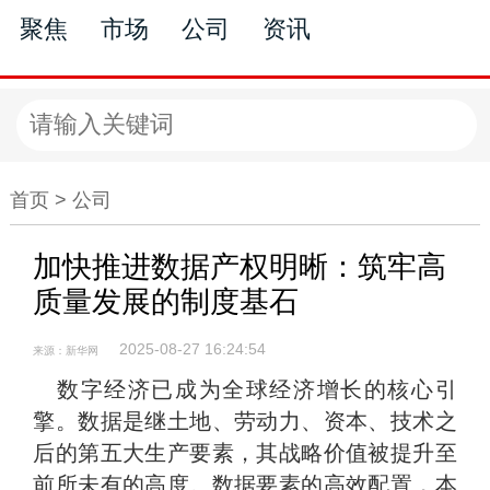
聚焦
市场
公司
资讯
公司
首页 >
公司
加快推进数据产权明晰：筑牢高
质量发展的制度基石
2025-08-27 16:24:54
来源：新华网
数字经济已成为全球经济增长的核心引
擎。数据是继土地、劳动力、资本、技术之
后的第五大生产要素，其战略价值被提升至
前所未有的高度。数据要素的高效配置，本