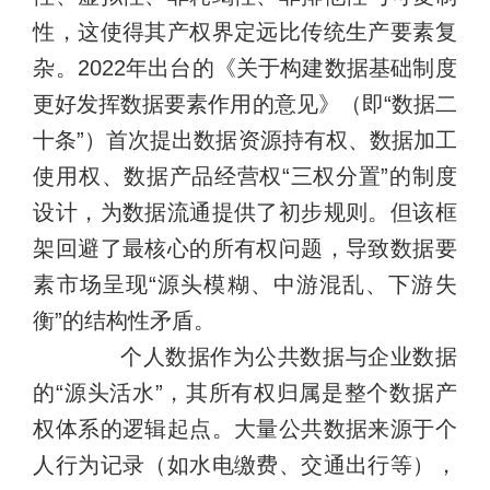
性，这使得其产权界定远比传统生产要素复
杂。2022年出台的《关于构建数据基础制度
更好发挥数据要素作用的意见》（即“数据二
十条”）首次提出数据资源持有权、数据加工
使用权、数据产品经营权“三权分置”的制度
设计，为数据流通提供了初步规则。但该框
架回避了最核心的所有权问题，导致数据要
素市场呈现“源头模糊、中游混乱、下游失
衡”的结构性矛盾。
个人数据作为公共数据与企业数据
的“源头活水”，其所有权归属是整个数据产
权体系的逻辑起点。大量公共数据来源于个
人行为记录（如水电缴费、交通出行等），