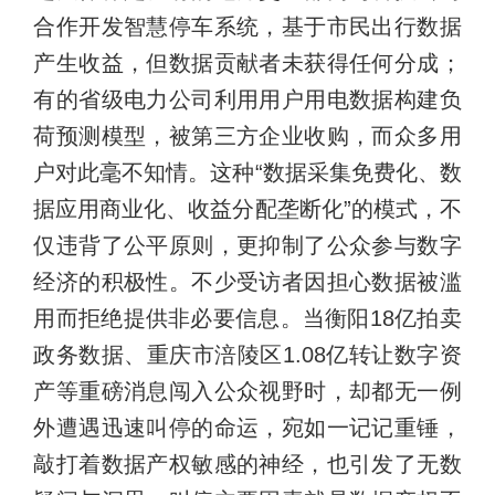
合作开发智慧停车系统，基于市民出行数据
产生收益，但数据贡献者未获得任何分成；
有的省级电力公司利用用户用电数据构建负
荷预测模型，被第三方企业收购，而众多用
户对此毫不知情。这种“数据采集免费化、数
据应用商业化、收益分配垄断化”的模式，不
仅违背了公平原则，更抑制了公众参与数字
经济的积极性。不少受访者因担心数据被滥
用而拒绝提供非必要信息。当衡阳18亿拍卖
政务数据、重庆市涪陵区1.08亿转让数字资
产等重磅消息闯入公众视野时，却都无一例
外遭遇迅速叫停的命运，宛如一记记重锤，
敲打着数据产权敏感的神经，也引发了无数