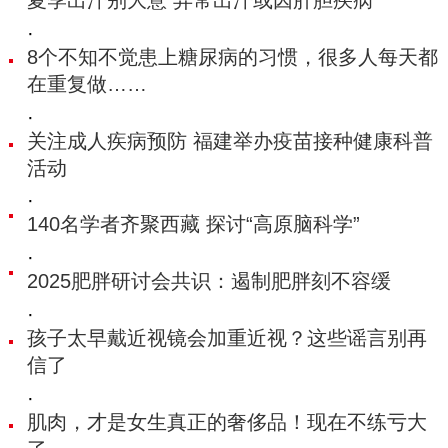
夏季出汗别大意 异常出汗或因肝胆疾病
·
8个不知不觉患上糖尿病的习惯，很多人每天都
在重复做……
·
关注成人疾病预防 福建举办疫苗接种健康科普
活动
·
140名学者齐聚西藏 探讨“高原脑科学”
·
2025肥胖研讨会共识：遏制肥胖刻不容缓
·
孩子太早戴近视镜会加重近视？这些谣言别再
信了
·
肌肉，才是女生真正的奢侈品！现在不练亏大