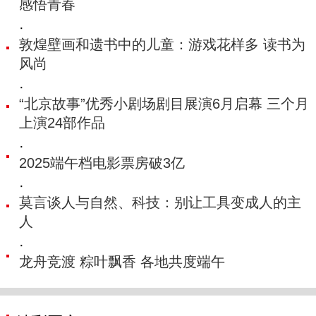
感悟青春
·
敦煌壁画和遗书中的儿童：游戏花样多 读书为
风尚
·
“北京故事”优秀小剧场剧目展演6月启幕 三个月
上演24部作品
·
2025端午档电影票房破3亿
·
莫言谈人与自然、科技：别让工具变成人的主
人
·
龙舟竞渡 粽叶飘香 各地共度端午