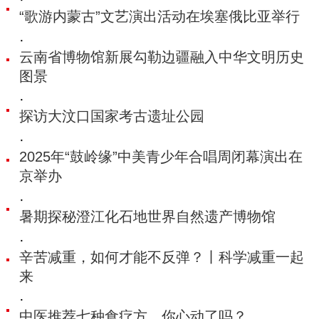
“歌游内蒙古”文艺演出活动在埃塞俄比亚举行
·
云南省博物馆新展勾勒边疆融入中华文明历史
图景
·
探访大汶口国家考古遗址公园
·
2025年“鼓岭缘”中美青少年合唱周闭幕演出在
京举办
·
暑期探秘澄江化石地世界自然遗产博物馆
·
辛苦减重，如何才能不反弹？丨科学减重一起
来
·
中医推荐七种食疗方，你心动了吗？