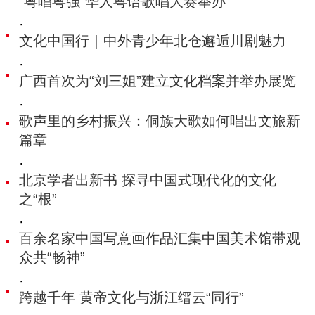
“粤唱粤强”华人粤语歌唱大赛举办
·
文化中国行｜中外青少年北仓邂逅川剧魅力
·
广西首次为“刘三姐”建立文化档案并举办展览
·
歌声里的乡村振兴：侗族大歌如何唱出文旅新
篇章
·
北京学者出新书 探寻中国式现代化的文化
之“根”
·
百余名家中国写意画作品汇集中国美术馆带观
众共“畅神”
·
跨越千年 黄帝文化与浙江缙云“同行”