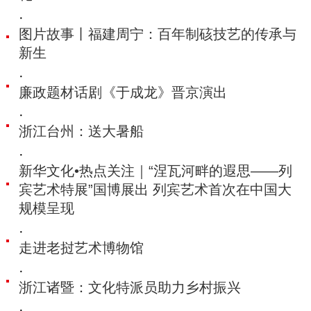
·
图片故事丨福建周宁：百年制硋技艺的传承与
新生
·
廉政题材话剧《于成龙》晋京演出
·
浙江台州：送大暑船
·
新华文化•热点关注｜“涅瓦河畔的遐思——列
宾艺术特展”国博展出 列宾艺术首次在中国大
规模呈现
·
走进老挝艺术博物馆
·
浙江诸暨：文化特派员助力乡村振兴
·