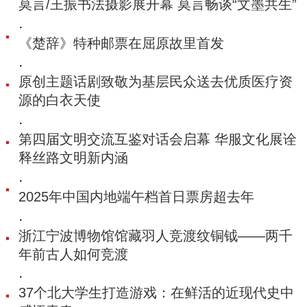
莫言/王振书法摄影展开幕 莫言畅谈“文墨共生”
·
《楚辞》特种邮票在屈原故里首发
·
原创主题话剧致敬为基层民众送去优质医疗资
源的白衣天使
·
第四届文明交流互鉴对话会启幕 华服文化展诠
释丝路文明新内涵
·
2025年中国内地端午档首日票房超去年
·
浙江宁波博物馆馆藏羽人竞渡纹铜钺——两千
年前古人如何竞渡
·
37个北大学生打造游戏：在鲜活的近现代史中