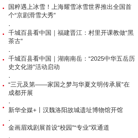
国粹遇上冰雪！上海耀雪冰雪世界推出全国首
个“京剧滑雪大秀”
·
千城百县看中国｜福建晋江：村里开课教做“黑
茶古”
·
千城百县看中国｜湖南南岳：“2025中华五岳历
史文化游”活动启动
·
“三元及第——家国之梦与华夏文明传承展”在
成都开展
·
新华全媒+丨汉魏洛阳故城遗址博物馆开馆
·
金画眉戏剧展首设“校园”“专业”双通道
·