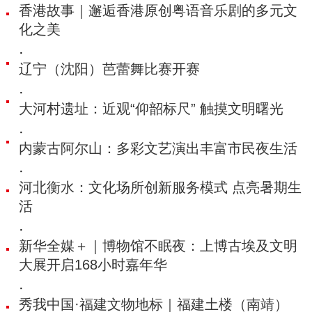
香港故事｜邂逅香港原创粤语音乐剧的多元文
化之美
·
辽宁（沈阳）芭蕾舞比赛开赛
·
大河村遗址：近观“仰韶标尺” 触摸文明曙光
·
内蒙古阿尔山：多彩文艺演出丰富市民夜生活
·
河北衡水：文化场所创新服务模式 点亮暑期生
活
·
新华全媒＋｜博物馆不眠夜：上博古埃及文明
大展开启168小时嘉年华
·
秀我中国·福建文物地标｜福建土楼（南靖）