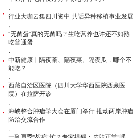
·
行业大咖云集四川资中 共话异种移植事业发展
·
“无菌蛋”真的无菌吗？生吃营养也许还不如熟
吃普通蛋
·
中新健康丨隔夜茶、隔夜菜、隔夜瓜，哪个不
能吃？
·
西藏自治区医院（四川大学华西医院西藏医
院）在拉萨开诊
·
海峡整合肿瘤学大会在厦门举行 推动两岸肿瘤
防治交流合作
·
一到夏季“战痘”忙？专家提醒：皮肤正常“呼