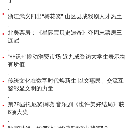
了
·
浙江武义四出“梅花奖” 山区县成戏剧人才热土
·
北美票房：《星际宝贝史迪奇》夺周末票房三
连冠
·
“非遗+”撬动消费市场 近九成受访大学生表示物
有所值
·
传统文化在数字时代焕新生 以文惠民、交流互
鉴彰显文明的力量
·
第78届托尼奖揭晓 音乐剧《也许美好结局》获
6项大奖
·