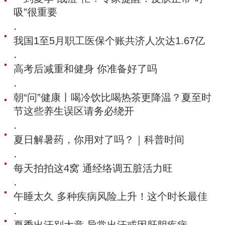
吸”很重要
·
我国1至5月职工医保个账共济人次达1.67亿
·
高考后减重和健身 你准备好了吗
·
朝“问”健康丨喝冷饮比喝热茶更降温‌？夏至时
节这些养生误区请务必绕开
·
夏日解暑药，你用对了吗？｜科普时间
·
每天拍拍这4窝 通经络调五脏活力旺
·
午睡太久 多种疾病风险上升！这个时长最佳
·