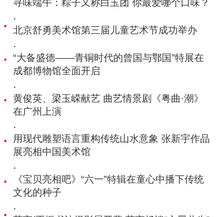
寻味端午：粽子又称白玉团 你最爱哪个口味？
·
北京舒勇美术馆第三届儿童艺术节成功举办
·
“大备盛德——青铜时代的曾国与鄂国”特展在
成都博物馆全面开启
·
黄俊英、梁玉嵘献艺 曲艺情景剧《粤曲·潮》
在广州上演
·
用现代雕塑语言重构传统山水意象 张新宇作品
展亮相中国美术馆
·
《宝贝亮相吧》“六一”特辑在童心中播下传统
文化的种子
·