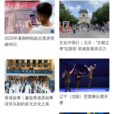
2025年暑期档电影总票房突
文化中国行｜北京：“古都之
破85亿
脊”绽新彩 老城发展添活力
·
·
辽宁（沈阳）芭蕾舞比赛开
香港故事｜邂逅香港原创粤
赛
语音乐剧的多元文化之美
·