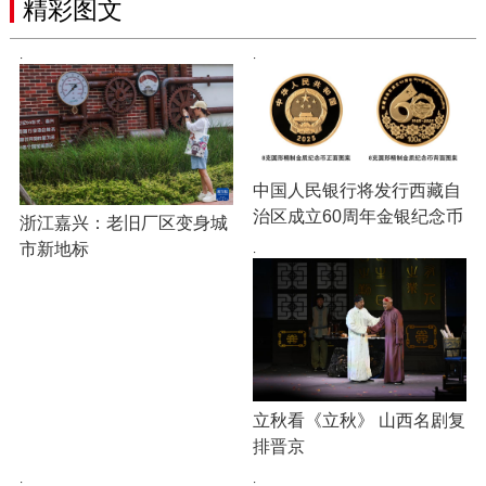
精彩图文
·
·
中国人民银行将发行西藏自
治区成立60周年金银纪念币
浙江嘉兴：老旧厂区变身城
市新地标
·
立秋看《立秋》 山西名剧复
排晋京
·
·