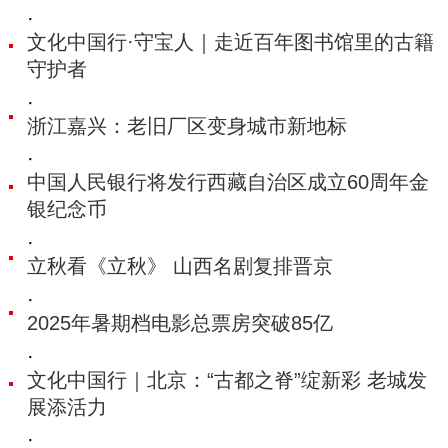
·
文化中国行·守宝人｜走近百年图书馆里的古籍
守护者
·
浙江嘉兴：老旧厂区变身城市新地标
·
中国人民银行将发行西藏自治区成立60周年金
银纪念币
·
立秋看《立秋》 山西名剧复排晋京
·
2025年暑期档电影总票房突破85亿
·
文化中国行｜北京：“古都之脊”绽新彩 老城发
展添活力
·