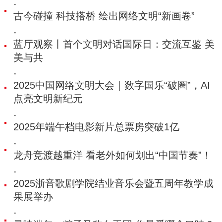
·
古今碰撞 科技搭桥 绘出网络文明“新画卷”
·
蓝厅观察丨首个文明对话国际日：交流互鉴 美
美与共
·
2025中国网络文明大会｜数字国乐“破圈”，AI
点亮文明新纪元
·
2025年端午档电影新片总票房突破1亿
·
龙舟竞渡越重洋 看老外如何划出“中国节奏”！
·
2025浙音歌剧学院结业音乐会暨五周年教学成
果展举办
·