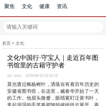
聚焦
文化
健康
资讯
文化
首页 >
文化
文化中国行·守宝人｜走近百年图
书馆里的古籍守护者
2025-08-13 12:35:13
来源：新华社
晨光透过枫杨树叶，洒落在有着百年历史的
安徽省图书馆，在这里，臧春华开始了一天
的工作。他眉头微蹙，眼睛紧盯泛黄书叶，
拿起润湿的毛笔将褶皱的破碎纸片展平，再