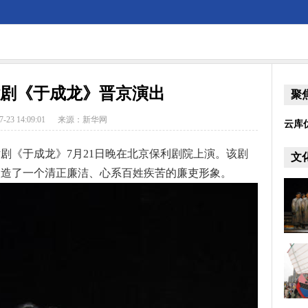
剧《于成龙》晋京演出
聚
7-23 14:09:01
来源：新华网
云库
《于成龙》7月21日晚在北京保利剧院上演。该剧
文
塑造了一个清正廉洁、心系百姓疾苦的廉吏形象。