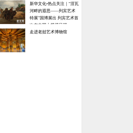
新华文化•热点关注｜“涅瓦
河畔的遐思——列宾艺术
特展”国博展出 列宾艺术首
次在中国大规模呈现
走进老挝艺术博物馆