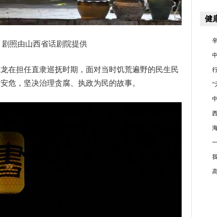
健
照由山西省话剧院提供
在担任直隶巡抚时期，面对当时饥荒遍野的民生民
人安危，坚决治理贪腐、执政为民的故事。