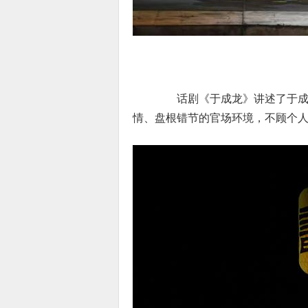
剧
话剧《于成龙》讲述了于成龙
情、盘根错节的官场环境，不顾个