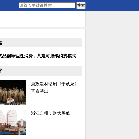
搜索
焦
优品倡导理性消费，共建可持续消费模式
化
廉政题材话剧《于成龙》
晋京演出
浙江台州：送大暑船