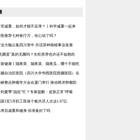
康
辛苦减重，如何才能不反弹？丨科学减重一起来
中医推荐七种食疗方，你心动了吗？
行业大咖云集四川资中 共话异种移植事业发展
“无菌蛋”真的无菌吗？生吃营养也许还不如熟吃
中新健康丨隔夜茶、隔夜菜、隔夜瓜，哪个不能吃
西藏自治区医院（四川大学华西医院西藏医院）在
海峡整合肿瘤学大会在厦门举行 推动两岸肿瘤防
一到夏季“战痘”忙？专家提醒：皮肤正常“呼吸
我国1至5月职工医保个账共济人次达1.67亿
高考后减重和健身 你准备好了吗