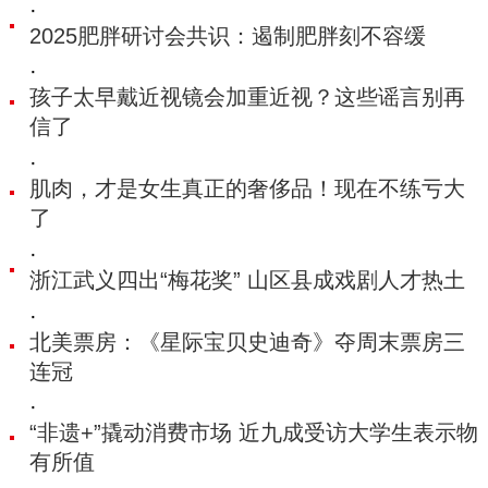
·
2025肥胖研讨会共识：遏制肥胖刻不容缓
·
孩子太早戴近视镜会加重近视？这些谣言别再
信了
·
肌肉，才是女生真正的奢侈品！现在不练亏大
了
·
浙江武义四出“梅花奖” 山区县成戏剧人才热土
·
北美票房：《星际宝贝史迪奇》夺周末票房三
连冠
·
“非遗+”撬动消费市场 近九成受访大学生表示物
有所值