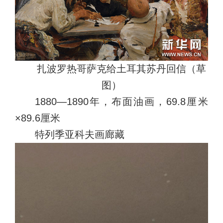
扎波罗热哥萨克给土耳其苏丹回信（草
图）
1880—1890年，布面油画，69.8厘米
×89.6厘米
特列季亚科夫画廊藏