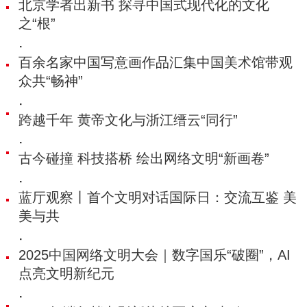
北京学者出新书 探寻中国式现代化的文化
之“根”
·
百余名家中国写意画作品汇集中国美术馆带观
众共“畅神”
·
跨越千年 黄帝文化与浙江缙云“同行”
·
古今碰撞 科技搭桥 绘出网络文明“新画卷”
·
蓝厅观察丨首个文明对话国际日：交流互鉴 美
美与共
·
2025中国网络文明大会｜数字国乐“破圈”，AI
点亮文明新纪元
·