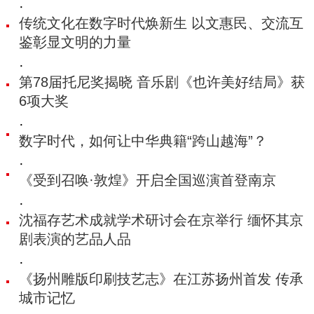
·
传统文化在数字时代焕新生 以文惠民、交流互
鉴彰显文明的力量
·
第78届托尼奖揭晓 音乐剧《也许美好结局》获
6项大奖
·
数字时代，如何让中华典籍“跨山越海”？
·
《受到召唤·敦煌》开启全国巡演首登南京
·
沈福存艺术成就学术研讨会在京举行 缅怀其京
剧表演的艺品人品
·
《扬州雕版印刷技艺志》在江苏扬州首发 传承
城市记忆