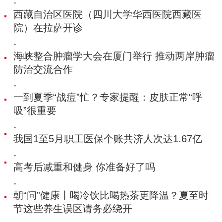
·
西藏自治区医院（四川大学华西医院西藏医
院）在拉萨开诊
·
海峡整合肿瘤学大会在厦门举行 推动两岸肿瘤
防治交流合作
·
一到夏季“战痘”忙？专家提醒：皮肤正常“呼
吸”很重要
·
我国1至5月职工医保个账共济人次达1.67亿
·
高考后减重和健身 你准备好了吗
·
朝“问”健康丨喝冷饮比喝热茶更降温‌？夏至时
节这些养生误区请务必绕开