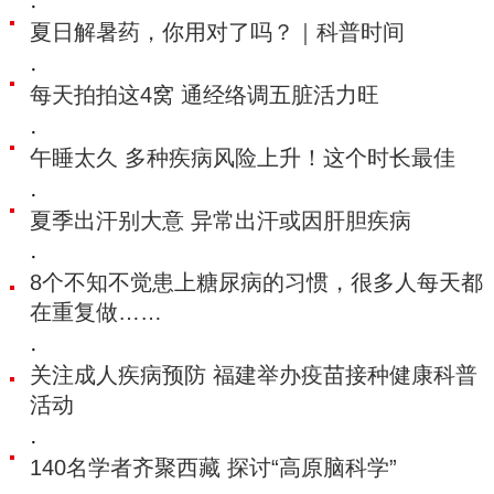
·
夏日解暑药，你用对了吗？｜科普时间
·
每天拍拍这4窝 通经络调五脏活力旺
·
午睡太久 多种疾病风险上升！这个时长最佳
·
夏季出汗别大意 异常出汗或因肝胆疾病
·
8个不知不觉患上糖尿病的习惯，很多人每天都
在重复做……
·
关注成人疾病预防 福建举办疫苗接种健康科普
活动
·
140名学者齐聚西藏 探讨“高原脑科学”