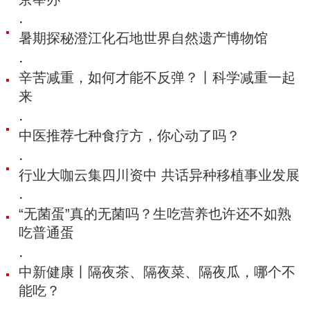
·
暑期探秘澄江化石地世界自然遗产博物馆
·
辛苦减重，如何才能不反弹？丨科学减重一起
来
·
中医推荐七种食疗方，你心动了吗？
·
行业大咖云集四川资中 共话异种移植事业发展
·
“无菌蛋”真的无菌吗？生吃营养也许还不如熟
吃普通蛋
·
中新健康丨隔夜茶、隔夜菜、隔夜瓜，哪个不
能吃？