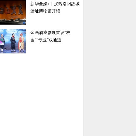
新华全媒+丨汉魏洛阳故城
遗址博物馆开馆
金画眉戏剧展首设“校
园”“专业”双通道