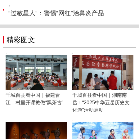
·
“过敏星人”：警惕“网红”治鼻炎产品
精彩图文
·
·
千城百县看中国｜福建晋
千城百县看中国｜湖南南
江：村里开课教做“黑茶古”
岳：“2025中华五岳历史文
化游”活动启动
·
·