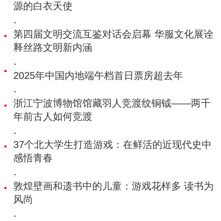
源的白衣天使
·
第四届文明交流互鉴对话会启幕 华服文化展诠
释丝路文明新内涵
·
2025年中国内地端午档首日票房超去年
·
浙江宁波博物馆馆藏羽人竞渡纹铜钺——两千
年前古人如何竞渡
·
37个北大学生打造游戏：在鲜活的近现代史中
感悟青春
·
敦煌壁画和遗书中的儿童：游戏花样多 读书为
风尚
·