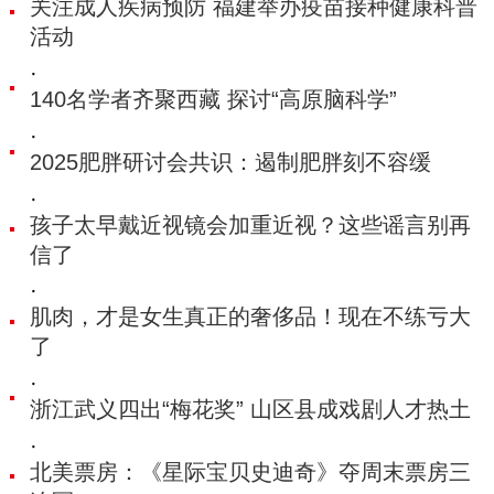
关注成人疾病预防 福建举办疫苗接种健康科普
活动
·
140名学者齐聚西藏 探讨“高原脑科学”
·
2025肥胖研讨会共识：遏制肥胖刻不容缓
·
孩子太早戴近视镜会加重近视？这些谣言别再
信了
·
肌肉，才是女生真正的奢侈品！现在不练亏大
了
·
浙江武义四出“梅花奖” 山区县成戏剧人才热土
·
北美票房：《星际宝贝史迪奇》夺周末票房三