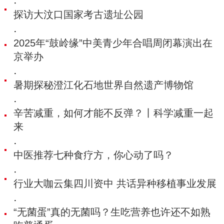
·
探访大汶口国家考古遗址公园
·
2025年“鼓岭缘”中美青少年合唱周闭幕演出在
京举办
·
暑期探秘澄江化石地世界自然遗产博物馆
·
辛苦减重，如何才能不反弹？丨科学减重一起
来
·
中医推荐七种食疗方，你心动了吗？
·
行业大咖云集四川资中 共话异种移植事业发展
·
“无菌蛋”真的无菌吗？生吃营养也许还不如熟