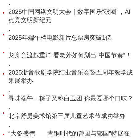
·
2025中国网络文明大会｜数字国乐“破圈”，AI
点亮文明新纪元
·
2025年端午档电影新片总票房突破1亿
·
龙舟竞渡越重洋 看老外如何划出“中国节奏”！
·
2025浙音歌剧学院结业音乐会暨五周年教学成
果展举办
·
寻味端午：粽子又称白玉团 你最爱哪个口味？
·
北京舒勇美术馆第三届儿童艺术节成功举办
·
“大备盛德——青铜时代的曾国与鄂国”特展在