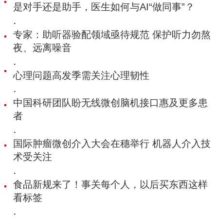
是对手还是助手，医生如何与AI“做同事”？
·
专家：助听器验配领域亟待规范 保护听力勿熬
夜、远离噪音
·
心理问题高发季需关注心理韧性
·
中国科研团队盼无线微创脑机接口惠及更多患
者
·
国际肿瘤微创介入大会在穗举行 机器人介入技
术受关注
·
食品新规来了！事关每个人，以后买东西这样
看标签
·