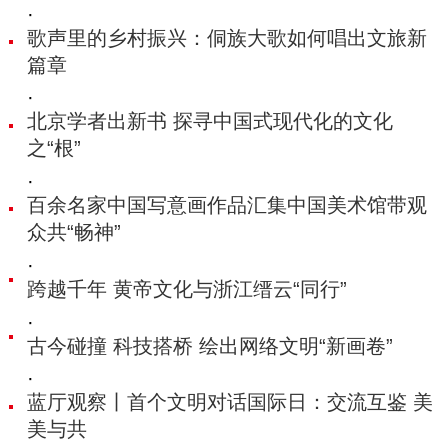
·
歌声里的乡村振兴：侗族大歌如何唱出文旅新
篇章
·
北京学者出新书 探寻中国式现代化的文化
之“根”
·
百余名家中国写意画作品汇集中国美术馆带观
众共“畅神”
·
跨越千年 黄帝文化与浙江缙云“同行”
·
古今碰撞 科技搭桥 绘出网络文明“新画卷”
·
蓝厅观察丨首个文明对话国际日：交流互鉴 美
美与共