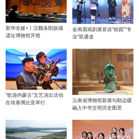
新华全媒+丨汉魏洛阳故城
金画眉戏剧展首设“校园”“专
遗址博物馆开馆
业”双通道
·
·
“歌游内蒙古”文艺演出活动
云南省博物馆新展勾勒边疆
在埃塞俄比亚举行
融入中华文明历史图景
·
·