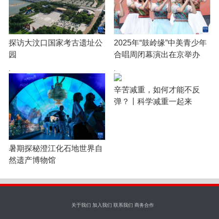
探访大汶口国家考古遗址公
2025年“鼓岭缘”中美青少年
园
合唱周闭幕演出在京举办
·
·
辛苦减重，如何才能不反
弹？丨科学减重一起来
暑期探秘澄江化石地世界自
然遗产博物馆
关于我们 加入我们 联系我们 商务合作