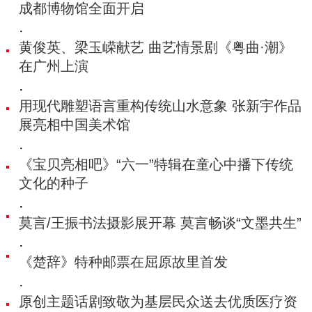
成都博物馆全面开启
·
黄俊英、梁玉嵘献艺 曲艺情景剧《粤曲·潮》
在广州上演
·
用现代雕塑语言重构传统山水意象 张新宇作品
展亮相中国美术馆
·
《宝贝亮相吧》“六一”特辑在童心中播下传统
文化的种子
·
莫言/王振书法摄影展开幕 莫言畅谈“文墨共生”
·
《楚辞》特种邮票在屈原故里首发
·
原创主题话剧致敬为基层民众送去优质医疗资