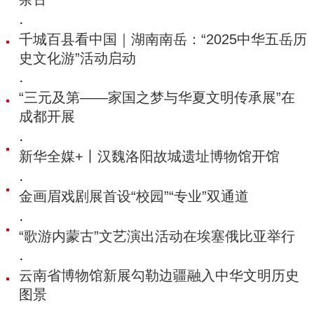
·
千城百县看中国｜湖南南岳：“2025中华五岳历
史文化游”活动启动
·
“三元及第——家国之梦与华夏文明传承展”在
成都开展
·
新华全媒+丨汉魏洛阳故城遗址博物馆开馆
·
金画眉戏剧展首设“校园”“专业”双通道
·
“歌游内蒙古”文艺演出活动在埃塞俄比亚举行
·
云南省博物馆新展勾勒边疆融入中华文明历史
图景