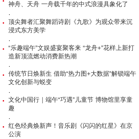
神舟、天舟 一舟载千年的中式浪漫具象化了
·
顶尖舞者汇聚舞蹈诗剧《九歌》为观众带来沉
浸式东方美学
·
“乐趣端午”文娱盛宴聚客来 “龙舟+”花样上新打
造新顶流燃动消费新热潮
·
传统节日焕新生 借助“热力图+大数据”解锁端午
文化创新与蜕变
·
文化中国行｜端午“巧遇”儿童节 博物馆里享童
趣
·
红色经典焕新声！音乐剧《闪闪的红星》在京
公演