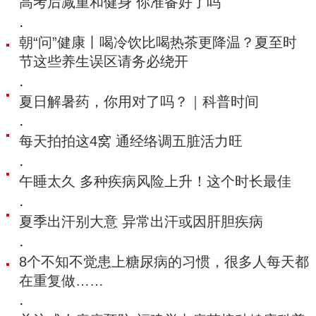
高考后减重和健身 你准备好了吗
·
朝“问”健康丨喝冷饮比喝热茶更降温‌？夏至时
节这些养生误区请务必绕开
·
夏日解暑药，你用对了吗？｜科普时间
·
每天拍拍这4窝 通经络调五脏活力旺
·
午睡太久 多种疾病风险上升！这个时长最佳
·
夏季出汗别大意 异常出汗或因肝胆疾病
·
8个不知不觉患上糖尿病的习惯，很多人每天都
在重复做……
·