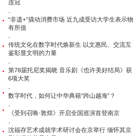
连冠
·
“非遗+”撬动消费市场 近九成受访大学生表示物
有所值
·
传统文化在数字时代焕新生 以文惠民、交流互
鉴彰显文明的力量
·
第78届托尼奖揭晓 音乐剧《也许美好结局》获
6项大奖
·
数字时代，如何让中华典籍“跨山越海”？
·
《受到召唤·敦煌》开启全国巡演首登南京
·
沈福存艺术成就学术研讨会在京举行 缅怀其京