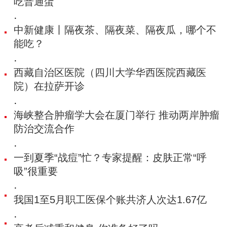
吃普通蛋
·
中新健康丨隔夜茶、隔夜菜、隔夜瓜，哪个不
能吃？
·
西藏自治区医院（四川大学华西医院西藏医
院）在拉萨开诊
·
海峡整合肿瘤学大会在厦门举行 推动两岸肿瘤
防治交流合作
·
一到夏季“战痘”忙？专家提醒：皮肤正常“呼
吸”很重要
·
我国1至5月职工医保个账共济人次达1.67亿
·