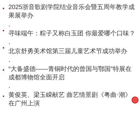
2025浙音歌剧学院结业音乐会暨五周年教学成
果展举办
·
寻味端午：粽子又称白玉团 你最爱哪个口味？
·
北京舒勇美术馆第三届儿童艺术节成功举办
·
“大备盛德——青铜时代的曾国与鄂国”特展在
成都博物馆全面开启
·
黄俊英、梁玉嵘献艺 曲艺情景剧《粤曲·潮》
在广州上演
·
用现代雕塑语言重构传统山水意象 张新宇作品
展亮相中国美术馆
·