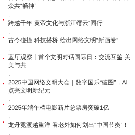
众共“畅神”
·
跨越千年 黄帝文化与浙江缙云“同行”
·
古今碰撞 科技搭桥 绘出网络文明“新画卷”
·
蓝厅观察丨首个文明对话国际日：交流互鉴 美
美与共
·
2025中国网络文明大会｜数字国乐“破圈”，AI
点亮文明新纪元
·
2025年端午档电影新片总票房突破1亿
·
龙舟竞渡越重洋 看老外如何划出“中国节奏”！
·