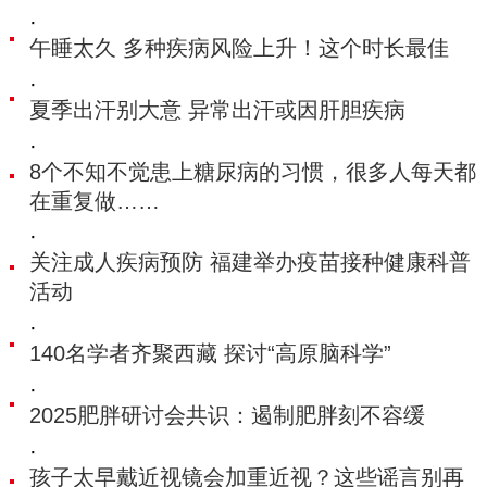
·
午睡太久 多种疾病风险上升！这个时长最佳
·
夏季出汗别大意 异常出汗或因肝胆疾病
·
8个不知不觉患上糖尿病的习惯，很多人每天都
在重复做……
·
关注成人疾病预防 福建举办疫苗接种健康科普
活动
·
140名学者齐聚西藏 探讨“高原脑科学”
·
2025肥胖研讨会共识：遏制肥胖刻不容缓
·
孩子太早戴近视镜会加重近视？这些谣言别再