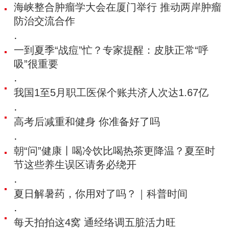
海峡整合肿瘤学大会在厦门举行 推动两岸肿瘤
防治交流合作
·
一到夏季“战痘”忙？专家提醒：皮肤正常“呼
吸”很重要
·
我国1至5月职工医保个账共济人次达1.67亿
·
高考后减重和健身 你准备好了吗
·
朝“问”健康丨喝冷饮比喝热茶更降温‌？夏至时
节这些养生误区请务必绕开
·
夏日解暑药，你用对了吗？｜科普时间
·
每天拍拍这4窝 通经络调五脏活力旺