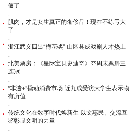
信了
·
肌肉，才是女生真正的奢侈品！现在不练亏大
了
·
浙江武义四出“梅花奖” 山区县成戏剧人才热土
·
北美票房：《星际宝贝史迪奇》夺周末票房三
连冠
·
“非遗+”撬动消费市场 近九成受访大学生表示物
有所值
·
传统文化在数字时代焕新生 以文惠民、交流互
鉴彰显文明的力量
·