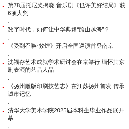
第78届托尼奖揭晓 音乐剧《也许美好结局》获
6项大奖
·
数字时代，如何让中华典籍“跨山越海”？
·
《受到召唤·敦煌》开启全国巡演首登南京
·
沈福存艺术成就学术研讨会在京举行 缅怀其京
剧表演的艺品人品
·
《扬州雕版印刷技艺志》在江苏扬州首发 传承
城市记忆
·
清华大学美术学院2025届本科生毕业作品展开
幕
·