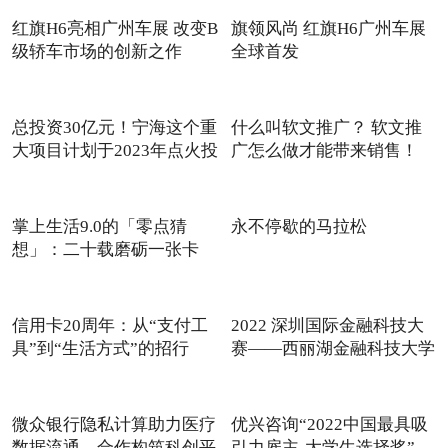
红旗H6亮相广州车展 改变B
旗领风尚 红旗H6广州车展
级轿车市场的创新之作
全球首发
总投资30亿元！宁海这个重
什么叫软文推广？ 软文推
大项目计划于2023年点火投
广怎么做才能带来销售！
产
掌上生活9.0的「零点猜
永不停歇的马拉松
想」：二十载磨砺一张卡
信用卡20周年：从“支付工
2022 深圳国际金融科技大
具”到“生活方式”的招行
赛——西丽湖金融科技大学
微众银行隐私计算助力医疗
优兴咨询“2022中国最具吸
数据流通，合作构筑科创平
引力雇主-大学生选择奖”