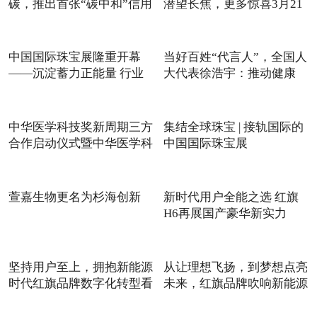
碳，推出首张“碳中和”信用
潜望长焦，更多惊喜3月21
日揭晓
中国国际珠宝展隆重开幕
当好百姓“代言人”，全国人
——沉淀蓄力正能量 行业
大代表徐浩宇：推动健康
重
中华医学科技奖新周期三方
集结全球珠宝 | 接轨国际的
合作启动仪式暨中华医学科
中国国际珠宝展
萱嘉生物更名为杉海创新
新时代用户全能之选 红旗
H6再展国产豪华新实力
坚持用户至上，拥抱新能源
从让理想飞扬，到梦想点亮
时代红旗品牌数字化转型看
未来，红旗品牌吹响新能源