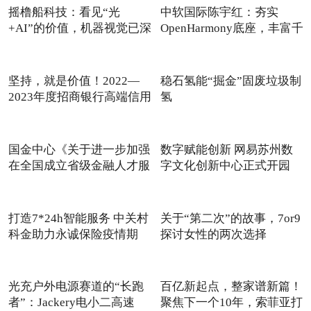
摇橹船科技：看见“光
中软国际陈宇红：夯实
+AI”的价值，机器视觉已深
OpenHarmony底座，丰富千
度
行百
坚持，就是价值！2022—
稳石氢能“掘金”固废垃圾制
2023年度招商银行高端信用
氢
卡
国金中心《关于进一步加强
数字赋能创新 网易苏州数
在全国成立省级金融人才服
字文化创新中心正式开园
打造7*24h智能服务 中关村
关于“第二次”的故事，7or9
科金助力永诚保险疫情期
探讨女性的两次选择
光充户外电源赛道的“长跑
百亿新起点，整家谱新篇！
者”：Jackery电小二高速
聚焦下一个10年，索菲亚打