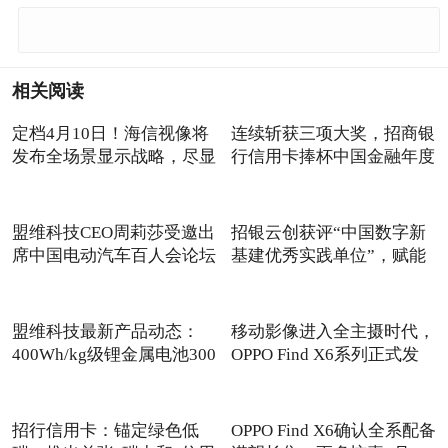
相关阅读
定档4月10日！海信视像将
连续斩获三项大奖，招商银
发布全场景显示战略，尽显
行信用卡捧杯中国金融年度
盟维科技CEO周莉莎受邀出
招银云创获评“中国数字新
席中国电动汽车百人会论坛
基建优秀实践单位”，赋能
盟维科技最新产品动态：
移动影像进入全主摄时代，
400Wh/kg级锂金属电池300
OPPO Find X6系列正式发
次
招行信用卡：锚定绿色低
OPPO Find X6确认全系配备