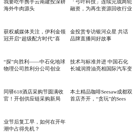
我要吃牛携手云南建投深耕
「弓叶科技」连续完成两轮
海外牛肉源头
融资，为再生资源回收行业
获权威媒体关注，伊利金领
金投赏专访银河众星 共话
冠开启“超级配方时代”喜
品牌直播间好故事
“探”向胜利——中石化地球
技术与标准并进 中国石化
物理公司胜利分公司创业
长城润滑油亮相国际汽车变
同驿618酒店采购节圆满收
本土精品咖啡Seesaw成都双
官！开创供应链采购新局
首店齐开，“贪玩”的Sees
面！
业节后复工早，如何在开年
潮中占得先机？