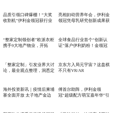
品质引领口碑爆棚！“大奖
亮相妇幼营养年会，伊利金
收割机”伊利金领冠获行业
领冠凭母乳研究创新成果获
“整家定制领创者”欧派衣柜
全球食品行业首个“创新认
携手9大地产物业，开拓
证”落户伊利奶粉！金领冠
「整家定制」引发业界大讨
京东方入局元宇宙？这盘棋
论，最全观点整理，洞悉定
不只有VR/AR
海外投资新讯｜疫情后柬埔
傅首尔助阵，伊利金领
寨全面开放 太子地产金边
冠“超级配方萌宝嘉年华”引
爆