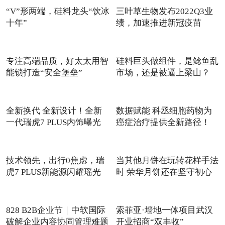
“V”形两端，硅料龙头“饮冰
三叶草生物发布2022Q3业
十年”
绩，加速推进新冠疫苗
SCB-20
专注高端品质，好太太用智
硅料巨头做组件，是鲶鱼乱
能锁打造“安全堡垒”
市场，还是被逼上梁山？
全新换代 全新设计！全新
数据赋能 科丞细胞药物为
一代瑞虎7 PLUS内饰曝光
癌症治疗提供全新路径！
技术领先，出行0焦虑，瑞
当其他月饼在玩转花样手法
虎7 PLUS新能源闪耀瑶光
时 荣华月饼还在坚守初心
20
828 B2B企业节｜中软国际
索菲亚·墙地一体项目武汉
破解企业内容协同管理难题
开业招商“双丰收”