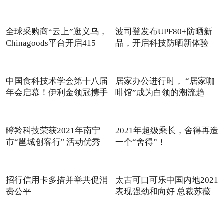
全球采购商“云上”逛义乌，
波司登发布UPF80+防晒新
Chinagoods平台开启415
品，开启科技防晒新体验
中国食科技术学会第十八届
居家办公进行时， “居家咖
年会启幕！伊利金领冠携手
啡馆”成为白领的潮流趋
瞪羚科技荣获2021年南宁
2021年超级乘长，舍得再造
市“邕城创客行" 活动优秀
一个“舍得”！
招行信用卡多措并举共促消
太古可口可乐中国内地2021
费公平
表现强劲和向好 总裁苏薇