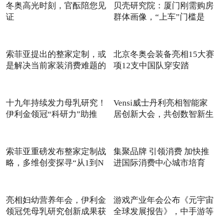
冬奥高光时刻，官酝陪您见
贝壳研究院：厦门刚需购房
证
群体画像，“上车”门槛是
索菲亚提出的整家定制，或
北京冬奥会装备亮相15大赛
是解决当前家装消费难题的
项12支中国队穿安踏
十九年持续发力母乳研究！
Vensi威士丹利亮相智能家
伊利金领冠“科研力”助推
居创新大会，共创数智新生
态!
索菲亚重磅发布整家定制战
集聚品牌 引领消费 加快推
略，多维创变探寻“从1到N
进国际消费中心城市培育
亮相妇幼营养年会，伊利金
游戏产业年会公布《元宇宙
领冠凭母乳研究创新成果获
全球发展报告》，中手游等